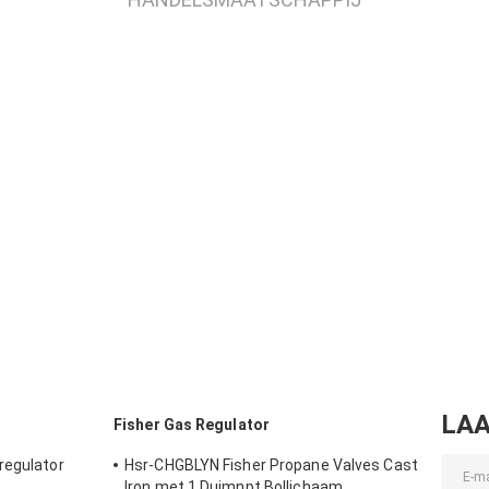
LAA
Fisher Gas Regulator
regulator
Hsr-CHGBLYN Fisher Propane Valves Cast
Iron met 1 Duimnpt Bollichaam