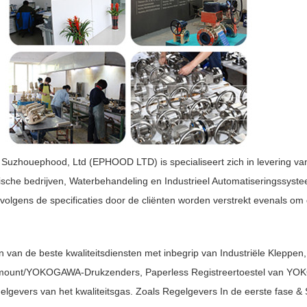
 Suzhouephood, Ltd (EPHOOD LTD) is specialiseert zich in levering va
mische bedrijven, Waterbehandeling en Industrieel Automatiseringssyst
volgens de specificaties door de cliënten worden verstrekt evenals om d
an de beste kwaliteitsdiensten met inbegrip van Industriële Kleppen,
emount/YOKOGAWA-Drukzenders, Paperless Registreertoestel van YO
lgevers van het kwaliteitsgas. Zoals Regelgevers In de eerste fase &