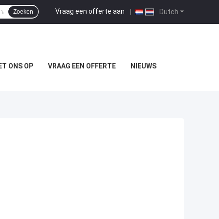
Vraag een offerte aan
|
Dutch
Zoeken
T ONS OP
VRAAG EEN OFFERTE
NIEUWS