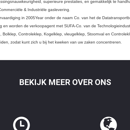
singsnauwkeurigheid, superieure prestaties, en gemakkelijk te handha
Commerciële & Industriële gaslevering.
aardiging in 2005Year onder de naam Co. van het de Datatransportbes
en worden de verkoopagent met SUFA-Co. van de Technologieindustr
 Bolklep, Controleklep, Kogelklep, vleugelklep, Stoomval en Controlekl
eiden, zodat kunt zich u bij het kweken van uw zaken concentreren.
BEKIJK MEER OVER ONS