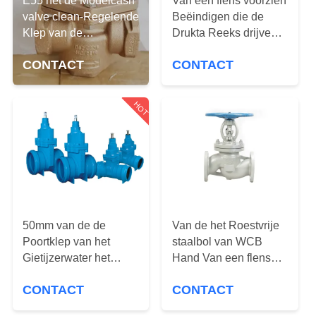
NEEM
E55 het de Modelcash
Van een flens voorzien
valve clean-Regelende
Beëindigen die de
CONTACT
Klep van de
Drukta Reeks drijven
MET
ZuurstofGasdruk/Materiaal
van de Roestvrij
CONTACT
CONTACT
van het Bronslichaam
staalKogelklep 150LB
ONS
van Emerson Fisher
OP
HOT
NIEUWS
VRAAG
EEN
50mm van de de
Van de het Roestvrije
OFFERTE
Poortklep van het
staalbol van WCB
Gietijzerwater het
Hand Van een flens
SITEMAP
Flenstype leidde
voorzien de Bolklep
CONTACT
CONTACT
volledig Flexibele Wig
DN100 Klep face to
face