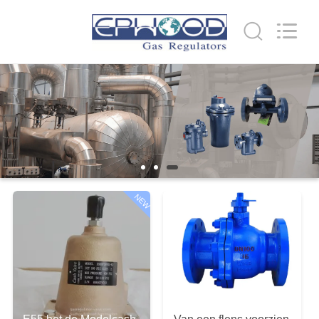
Automation
Equipment
Co.,
Ltd..
All
Rights
Reserved.
HUIS
PRODUCTEN
OVER
ONS
NEW
FABRIEKSTOCHT
KWALITEITSCONTROLE