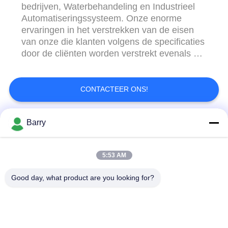
bedrijven, Waterbehandeling en Industrieel
Automatiseringssysteem. Onze enorme
ervaringen in het verstrekken van de eisen
van onze die klanten volgens de specificaties
door de cliënten worden verstrekt evenals om
de cliënten bij te staan om het correcte
product te verkiezen om aan hun vereiste te
voldoen. EPHOOD LTD is geëngageerd aan
CONTACTEER ONS!
het verlenen van de beste kwaliteitsdiensten
met inbegrip ...
Barry
populaire categorieën
Alle
5:53 AM
Gasdrukregelaar
Fisher Gas Regulator
Good day, what product are you looking for?
Differentiële
DSC-Stoomval
Drukzender