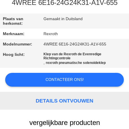
NEEM
4WREE 6E16-24G24K31-A1V-655
CONTACT
MET
Plaats van
Gemaakt in Duitsland
herkomst:
ONS
Merknaam:
Rexroth
OP
Modelnummer:
4WREE 6E16-24G24K31-A1V-655
Hoog licht:
Klep van de Rexroth de Evenredige
NIEUWS
Richtingcontrole
,
rexroth pneumatische solenoïdeklep
VRAAG
CONTACTEER ONS!
EEN
OFFERTE
DETAILS ONTVOUWEN
SITEMAP
vergelijkbare producten