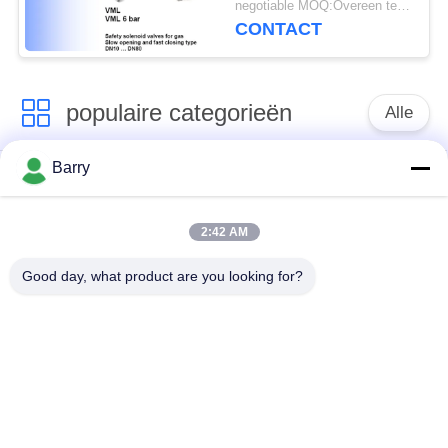
negotiable MOQ:Overeen te komen
CONTACT
populaire categorieën
Alle
Barry
Gasdrukregelaar
Fisher Gas Regulator
2:42 AM
Differentiële
DSC-Stoomval
Drukzender
Good day, what product are you looking for?
Roestvrij
de klep van de
staalKogelklep
waterpoort
de klep van de
watervleugelklep
roestvrij staalbol