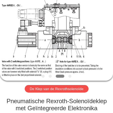
Automation
Equipment
Co.,
Ltd..
All
Rights
Reserved.
HUIS
PRODUCTEN
OVER
ONS
FABRIEKSTOCHT
De Klep van de Rexrothsolenoïde
KWALITEITSCONTROLE
Pneumatische Rexroth-Solenoïdeklep
met Geïntegreerde Elektronika