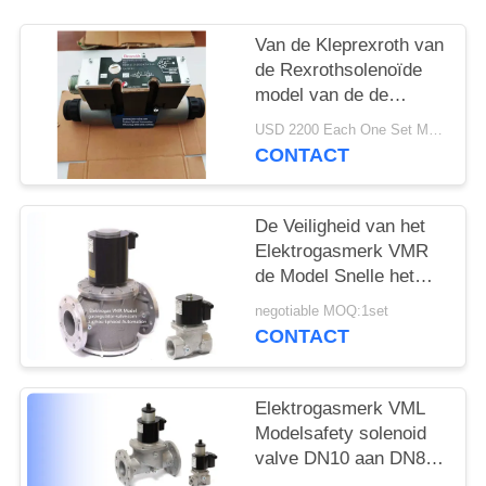
PRIVACYBELEID
Van de Kleprexroth van
de Rexrothsolenoïde
model van de de
Controleklep 3DREP6C
USD 2200 Each One Set MOQ:2sets
het Richting
CONTACT
De Veiligheid van het
Elektrogasmerk VMR
de Model Snelle het
Openen Rexroth
negotiable MOQ:1set
Legering van het het
CONTACT
Stadiumaluminium van
de Solenoïdeklep Enige
Elektrogasmerk VML
Modelsafety solenoid
valve DN10 aan DN80-
Grootte