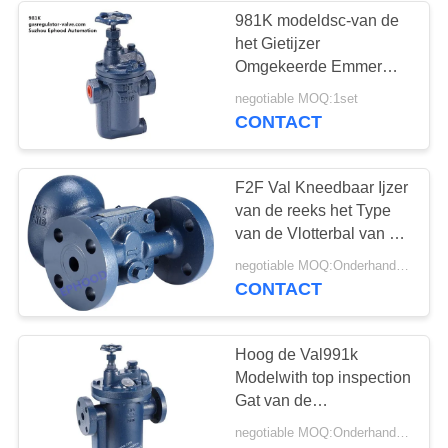
981K modeldsc-van de
het Gietijzer
8
Omgekeerde Emmer
de klep van de
van de Stoomval de
negotiable MOQ:1set
Stoomval met
CONTACT
roestvrij staalbol
Omleidingsklep
F2F Val Kneedbaar Ijzer
van de reeks het Type
van de Vlotterbal van het
de Modeldsc Stoom In
17
negotiable MOQ:Onderhandeling
werking gesteld
CONTACT
Flensbeëindigen
watervleugelklep
Hoog de Val991k
Modelwith top inspection
Gat van de
Veelzijdigheidsstoom
negotiable MOQ:Onderhandeling
met Omleidingsklep