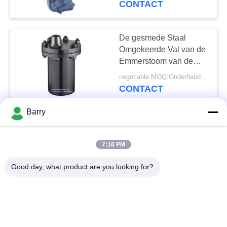
CONTACT
8
De klep van de
De gesmede Staal
Omgekeerde Val van de
roestvrij
Emmerstoom van de
642 - 646 Reeksendraad
staalcontrole
negotiable MOQ:Onderhandeling
of Flens Beëindigen
CONTACT
Barry
Hoge de Valklep 980
9
van de
Elektrische Motor In
7:16 PM
Veelzijdigheidsstoom
Modelwith top
werking gestelde
negotiable MOQ:Onderhandeling
Good day, what product are you looking for?
inspection-Gat
CONTACT
Klep
Van de de Stoomval van
het flensbeëindigen