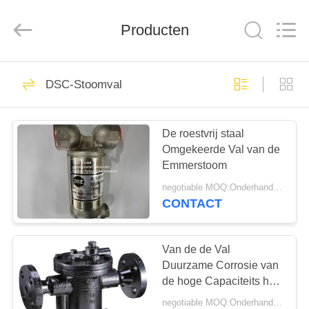
Automation
Equipment
Co.,
Producten
Ltd..
All
Rights
Reserved.
HUIS
23
DSC-Stoomval
Gasdrukregelaar
PRODUCTEN
De roestvrij staal
Omgekeerde Val van de
OVER
Emmerstoom
ONS
negotiable MOQ:Onderhandeling
CONTACT
44
FABRIEKSTOCHT
Fisher Gas
Van de de Val
KWALITEITSCONTROLE
Duurzame Corrosie van
Regulator
de hoge Capaciteits het
Van een flens voorzien
negotiable MOQ:Onderhandeling