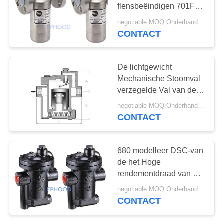
PRIVACYBELEID
flensbeëindigen 701F
DSC voor het
negotiable MOQ:Onderhandeling
Condenseren van Water
CONTACT
25
wordt omgekeerd dat
Roestvrij
De lichtgewicht
staalKogelklep
Mechanische Stoomval
verzegelde Val van de
Vlotter volledig de
negotiable MOQ:Onderhandeling
Thermostatische Stoom
CONTACT
18
680 modelleer DSC-van
de klep van de
de het Hoge
rendementdraad van de
waterpoort
Stoomval de Stijl van de
negotiable MOQ:Onderhandeling
het
CONTACT
Beëindigenverbinding