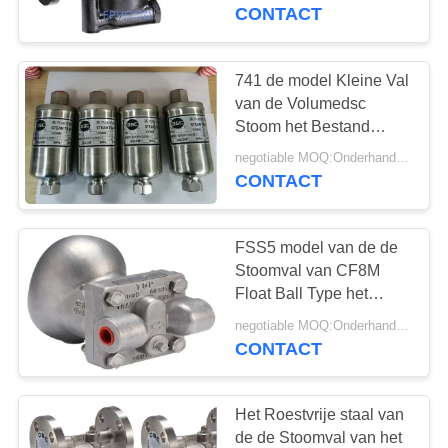
NEEM
Stoom Type Uit gegoten
CONTACT
staal van de Weerstands
CONTACT
Omgekeerde Emmer
MET
741 de model Kleine Val
17
ONS
van de Volumedsc
Differentiële
Stoom het Bestand
OP
volledig Verzegelde
Drukzender
negotiable MOQ:Onderhandeling
Ontwerp van 300
CONTACT
NIEUWS
Graadtemperaturen
FSS5 model van de de
VRAAG
Stoomval van CF8M
EEN
Float Ball Type het
15
Roestvrije staalmateriaal
OFFERTE
negotiable MOQ:Onderhandeling
CONTACT
DSC-Stoomval
SITEMAP
Het Roestvrije staal van
de de Stoomval van het