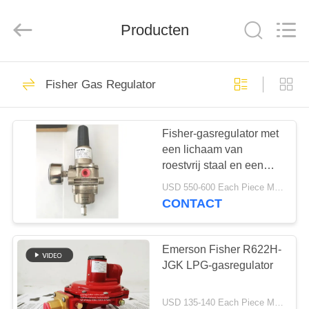
Automation
Equipment
Co.,
Producten
Ltd..
All
Rights
Reserved.
HUIS
23
Fisher Gas Regulator
Gasdrukregelaar
PRODUCTEN
Fisher-gasregulator met
een lichaam van
OVER
roestvrij staal en een
ONS
inlaatdruk van 250 psi
USD 550-600 Each Piece MOQ:10sets
voor offshore-
CONTACT
toepassingen
44
FABRIEKSTOCHT
Fisher Gas
Emerson Fisher R622H-
KWALITEITSCONTROLE
JGK LPG-gasregulator
Regulator
USD 135-140 Each Piece MOQ:10SETS