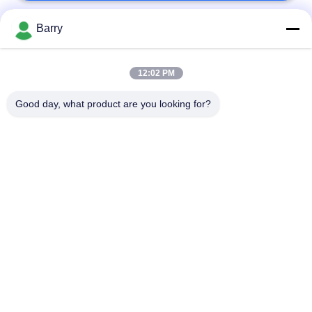
Barry
populaire categorieën
Alle
12:02 PM
Gasdrukregelaar
Fisher Gas Regulator
Good day, what product are you looking for?
Differentiële
DSC-Stoomval
Drukzender
Roestvrij
de klep van de
staalKogelklep
waterpoort
de klep van de
watervleugelklep
roestvrij staalbol