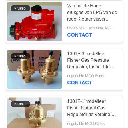
Van het de Hoge
drukgas van LPG van de
8
rode Kleurenvisser
de klep van de
R622H de
USD 52-58 Each One. MOQ:10sets
Regelgeversgebruik
CONTACT
roestvrij staalbol
voor Koken, Met lange
levensuur
1301F-3 modelleer
Fisher Gas Pressure
Regulator, Fisher Flow
Control Valve
17
negotiable MOQ:6sets
CONTACT
watervleugelklep
1301F-1 modelleer
Fisher Natural Gas
Regulator de Verbinding
Fisher Brass Body van
negotiable MOQ:6Sets
het 1/4 Duimbeëindigen