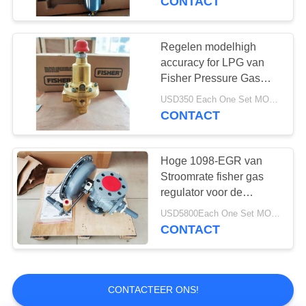
CONTACT
Regelen modelhigh
accuracy for LPG van
Fisher Pressure Gas
Regulator 1301G
USD350 Each One Set MOQ:6sets
Systeem
CONTACT
Hoge 1098-EGR van
Stroomrate fisher gas
regulator voor de
Corrosieve Dienst van
USD5800Each One Set MOQ:2sets
de Milieu'szuurstof
CONTACT
CONTACTEER ONS!