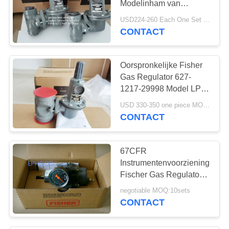
Modelinham van
5
Pressure Gas Regulator
USD224-260 Each One Set MOQ:6Sets
pneumatische in
250PSI
CONTACT
werking gestelde
Oorspronkelijke Fisher
klep
Gas Regulator 627-
1217-29998 Model LPG
2 inch NPT End
USD 330-350 one piece MOQ:Onderhandeling
Connection
CONTACT
4
Digitaal
67CFR
Klepinstelmechanisme
Instrumentenvoorziening
Fischer Gas Regulator
Fischer Drukregelaar
negotiable MOQ:10sets
Valve Voor
CONTACT
Drukvermindering
67CFR-237
14