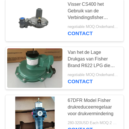
Visser CS400 het
De Klep van de
Gebruik van de
Verbindingsfisher
Rexrothsolenoïde
regulator valve
negotiable MOQ:Onderhandeling
CS400IN8EC8 van het 2
CONTACT
Duimbeëindigen op
Gasboiler
Van het de Lage
Drukgas van Fisher
15
Brand R622 LPG die
Neig
van de
negotiable MOQ:Onderhandeling
Regelgeversemerson
CONTACT
Grensschakelaar
Klep verminderen
67DFR Model Fisher
drukreduceerregelaar
voor drukvermindering
280-320USD Each MOQ:2 stuks