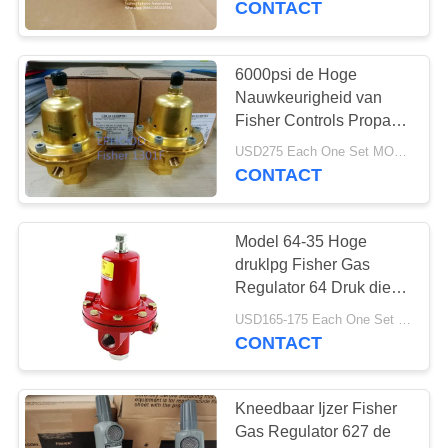
CONTACT
8
De klep van de
6000psi de Hoge
Nauwkeurigheid van
roestvrij
Fisher Controls Propane
Regulator 1301F voor
staalcontrole
USD275 Each One Set MOQ:6Sets
Compressie
CONTACT
Model 64-35 Hoge
9
druklpg Fisher Gas
Elektrische Motor In
Regulator 64 Druk die
Klep verminderen
werking gestelde
USD165-175 Each One Set MOQ:6Sets
CONTACT
Klep
Kneedbaar Ijzer Fisher
Gas Regulator 627 de