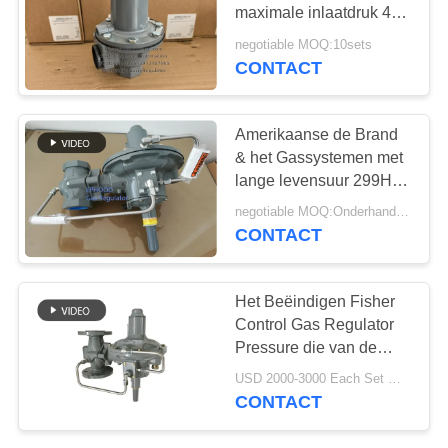
PRIVACYBELEID
maximale inlaatdruk 45-
75 psi veerbereik en
negotiable MOQ:10sets
nitrildiafragma
CONTACT
25
Roestvrij
Amerikaanse de Brand
staalKogelklep
& het Gassystemen met
lange levensuur 299H
van Fisher Gas Pressure
negotiable MOQ:Onderhandeling
Regulator For
CONTACT
18
Het Beëindigen Fisher
de klep van de
Control Gas Regulator
Pressure die van de
waterpoort
vissers299h Flens Klep
USD 2000-3000 Each Set MOQ:1set
verminderen
CONTACT