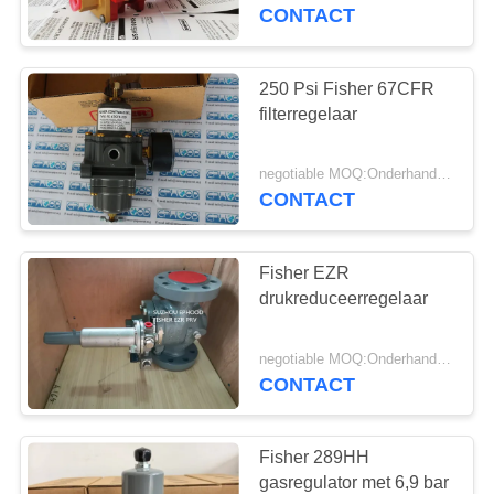
NEEM
CONTACT
CONTACT
MET
250 Psi Fisher 67CFR
17
ONS
filterregelaar
Differentiële
OP
Drukzender
negotiable MOQ:Onderhandeling
CONTACT
NIEUWS
Fisher EZR
VRAAG
drukreduceerregelaar
EEN
15
OFFERTE
negotiable MOQ:Onderhandeling
CONTACT
DSC-Stoomval
SITEMAP
Fisher 289HH
gasregulator met 6,9 bar