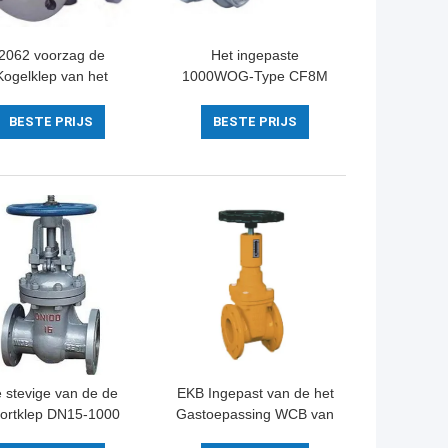
2062 voorzag de
Het ingepaste
Kogelklep van het
1000WOG-Type CF8M
yperoestvrije staal
Material van Roestvrij
ndigen 5 Manier van
staalKogelklep 2057N
BESTE PRIJS
BESTE PRIJS
n flens150LB Druk
 stevige van de de
EKB Ingepast van de het
ortklep DN15-1000
Gastoepassing WCB van
n het Wigwater Klep
de Poortklep de