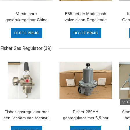
Verstelbare
E55 het de Modelcash
I
gasdrukregelaar China
valve clean-Regelende
Gem
Make LHSR model
Klep van de
Mod
drukverlagende regulator
ZuurstofGasdruk/Materiaal
BESTE PRIJS
BESTE PRIJS
van het Bronslichaam
van Emerson Fisher
Fisher Gas Regulator
(39)
Fisher-gasregulator met
Fisher 289HH
Ame
een lichaam van roestvrij
gasregulator met 6,9 bar
he
staal en een inlaatdruk
maximale inlaatdruk 45-
la