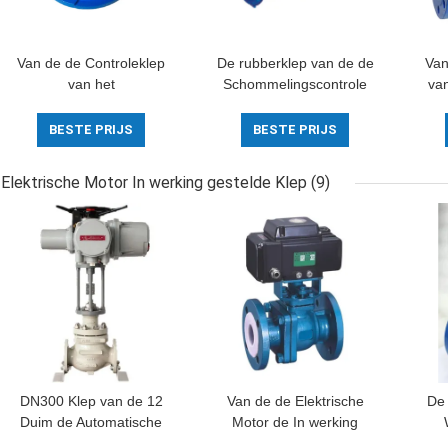
Van de de Controleklep
De rubberklep van de de
Van
van het
Schommelingscontrole
van
Gietijzerroestvrije staal
van het Kleproestvrije
van de de
staal voor Water en
Midd
BESTE PRIJS
BESTE PRIJS
Vlinderschommeling van
Oliedamp
Seat Rubber de
Elektrische Motor In werking gestelde Klep
(9)
Controleklep
DN300 Klep van de 12
Van de de Elektrische
De 
Duim de Automatische
Motor de In werking
Norm Gemotoriseerde
gestelde Klep van de
Flen