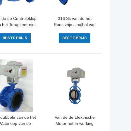
 de de Controleklep
316 Ss van de het
 het Terugkeer niet
Roestvrije staalbal van
Roestvrije staal
de Controleklep van de
elgrote Druk de Met
de Controleklep van het
BESTE PRIJS
BESTE PRIJS
veerwerking
de Tegendrukbehoud
Schommelingstype
dubbele van de het
Van de de Elektrische
Waterklep van de
Motor het In werking
svlinder elektrisch In
gestelde Klep van de