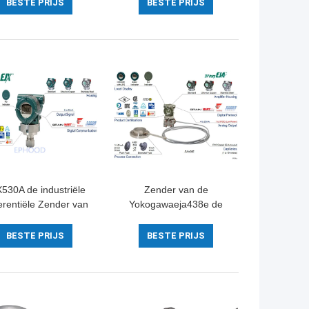
Fisher Gas Pressure
R622H de
BESTE PRIJS
BESTE PRIJS
Regulator For
Regelgeversgebruik voor
Koken, Met lange
levensuur
530A de industriële
Zender van de
erentiële Zender van
Yokogawaeja438e de
e Drukstroom met
Model 3600 Psi
auwkeurige Meting
Differentiële Druk met
BESTE PRIJS
BESTE PRIJS
Verre
Diafragmaverbinding