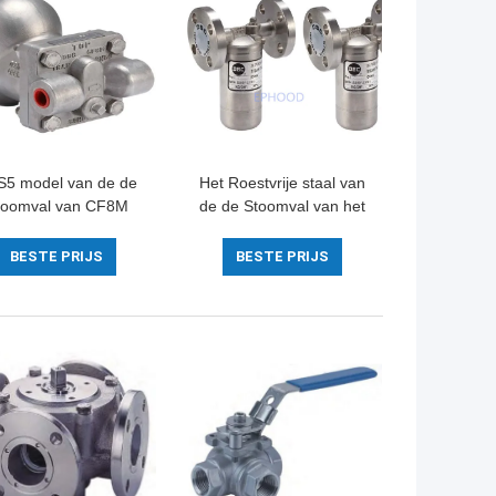
S5 model van de de
Het Roestvrije staal van
toomval van CF8M
de de Stoomval van het
loat Ball Type het
flensbeëindigen 701F
tvrije staalmateriaal
DSC voor het
BESTE PRIJS
BESTE PRIJS
Condenseren van Water
wordt omgekeerd dat