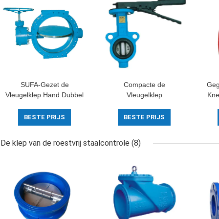
SUFA-Gezet de
Compacte de
Geg
Vleugelklep Hand Dubbel
Vleugelklep
Kne
Van een flens voorzien
Veerkrachtige Gezette
he
Metaal van het Merk
Vleugelkleppen van
BESTE PRIJS
BESTE PRIJS
Groot Water aan Metaal
Structuurflowseal
Che
De klep van de roestvrij staalcontrole
(8)