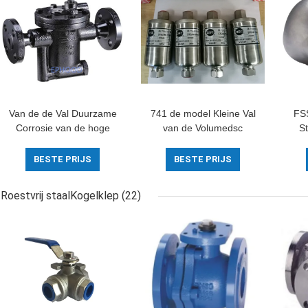
Van de de Val Duurzame
741 de model Kleine Val
FS
Corrosie van de hoge
van de Volumedsc
S
Capaciteits het Van een
Stoom het Bestand
F
flens voorzien Stoom
volledig Verzegelde
Roes
BESTE PRIJS
BESTE PRIJS
Type Uit gegoten staal
Ontwerp van 300
van de Weerstands
Graadtemperaturen
Roestvrij staalKogelklep
(22)
Omgekeerde Emmer