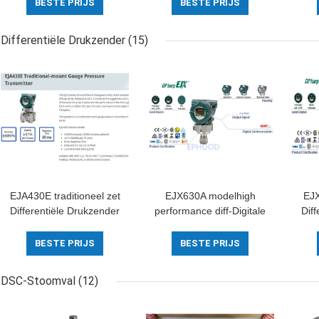
van 250 psi voor
75 psi veerbereik en
van 
BESTE PRIJS
BESTE PRIJS
offshore-toepassingen
nitrildiafragma
Differentiële Drukzender
(15)
EJA430E traditioneel zet
EJX630A modelhigh
EJX
Differentiële Drukzender
performance diff-Digitale
Diff
van Origineel Japan op
de Drukzender van de
d
Drukzender
N
BESTE PRIJS
BESTE PRIJS
DSC-Stoomval
(12)