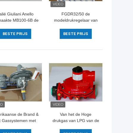
talië Giuliani Anello
FGDR32/50 de
aakte MB100-6B de
modeldrukregelaar van
eldrukregelaar van
het Aluminiumgas met
Aluminiumlpg met
Gebouwd in Filter Italië
BESTE PRIJS
BESTE PRIJS
Afgesloten Klep
Giuliani Gemaakte Anello
rikaanse de Brand &
Van het de Hoge
t Gassystemen met
drukgas van LPG van de
nge levensuur 299H
rode Kleurenvisser