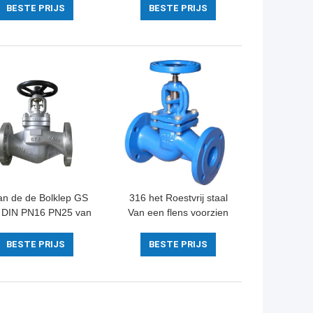
an de de Wigpoort
Kleplichaam met
BESTE PRIJS
BESTE PRIJS
daard Veerkrachtige
Nauwkeurige
Positieindicator
an de de Bolklep GS
316 het Roestvrij staal
 DIN PN16 PN25 van
Van een flens voorzien
 duimroestvrije staal
Multidoel van de Bolklep
n de de Luchtstoom
voor Druk het
BESTE PRIJS
BESTE PRIJS
de
Verminderen
asbalgenverbinding