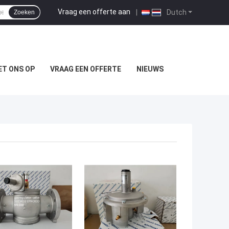
Vraag een offerte aan
|
Dutch
Zoeken
T ONS OP
VRAAG EEN OFFERTE
NIEUWS