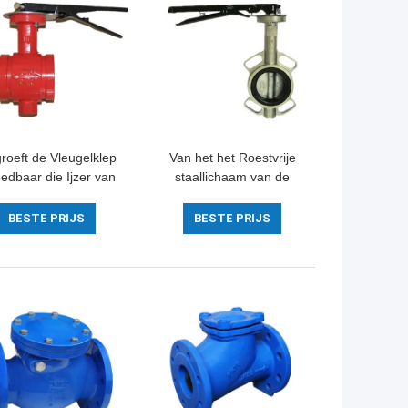
roeft de Vleugelklep
Van het het Roestvrije
edbaar die Ijzer van
staallichaam van de
t Beëindigenwater
metaalverbinding de
voor Middelgroot
Norm van de de
BESTE PRIJS
BESTE PRIJS
misch product wordt
Vleugelklepschijf met
gemotoriseerd
Handvat