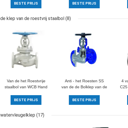
Roestvrije staalmes
van de de Poortklep
v
BESTE PRIJS
BESTE PRIJS
Hand In werking
Handverrichting
Stan
gestelde de Poortklep
de klep van de roestvrij staalbol
(8)
Van de het Roestvrije
Anti - het Roesten SS
4 v
staalbol van WCB Hand
van de de Bolklep van de
C25
Van een flens voorzien
Bolklep de Hand
het
de Bolklep DN100 Klep
Corrosieve Weerstand
va
BESTE PRIJS
BESTE PRIJS
face to face
Bla
watervleugelklep
(17)