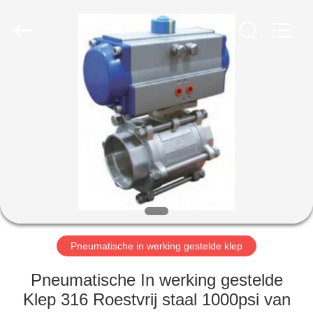
Automation
Equipment
Co.,
Ltd..
All
Rights
Reserved.
HUIS
PRODUCTEN
OVER
ONS
FABRIEKSTOCHT
Pneumatische in werking gestelde klep
KWALITEITSCONTROLE
Pneumatische In werking gestelde
Klep 316 Roestvrij staal 1000psi van