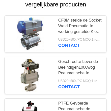
PRIVACYBELEID
vergelijkbare producten
CF8M stelde de Socket
Weld Pneumatic In
werking gestelde Klep
pneumatisch
USD20~500 /PC MOQ:1 reeks
Controleklep in werking
CONTACT
Geschroefte Levende
Beëindigen1000wog
Pneumatische In
werking gestelde Klep -
USD20~500 /PC MOQ:1 reeks
Ladingsontwerp
CONTACT
PTFE Gevoerde
Pneumatische de