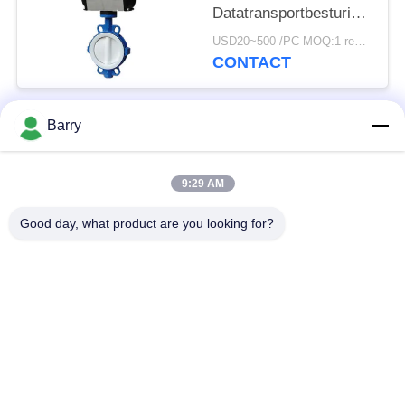
Datatransportbesturingklep
van de Vlinder
USD20~500 /PC MOQ:1 reeks
Pneumatische In
CONTACT
werking gestelde Klep
Barry
populaire categorieën
Alle
9:29 AM
Gasdrukregelaar
Fisher Gas Regulator
Good day, what product are you looking for?
Differentiële
DSC-Stoomval
Drukzender
Roestvrij
de klep van de
staalKogelklep
waterpoort
de klep van de