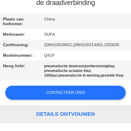
NEEM
de draadverbinding
CONTACT
MET
Plaats van
China
herkomst:
ONS
Merknaam:
SUFA
OP
Certificering:
(DNV)ISO9001,(DNV)ISO14001,CE0035
Modelnummer:
Q41F
NIEUWS
Hoog licht:
,
pneumatische datatransportbesturingklep
,
pneumatische actuator klep
VRAAG
1000psi pneumatische In werking gestelde Klep
EEN
CONTACTEER ONS!
OFFERTE
SITEMAP
DETAILS ONTVOUWEN