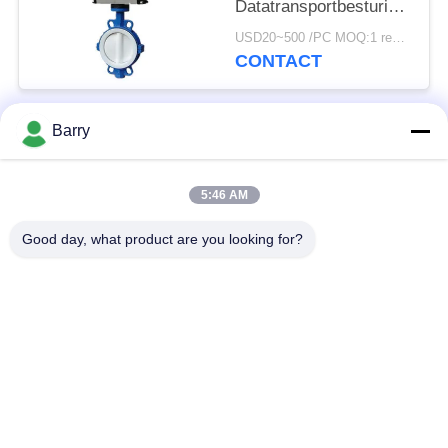
Datatransportbesturingklep
van de Vlinder
USD20~500 /PC MOQ:1 reeks
Pneumatische In
CONTACT
werking gestelde Klep
Barry
populaire categorieën
Alle
5:46 AM
Gasdrukregelaar
Fisher Gas Regulator
Good day, what product are you looking for?
Differentiële
DSC-Stoomval
Drukzender
Roestvrij
de klep van de
staalKogelklep
waterpoort
de klep van de