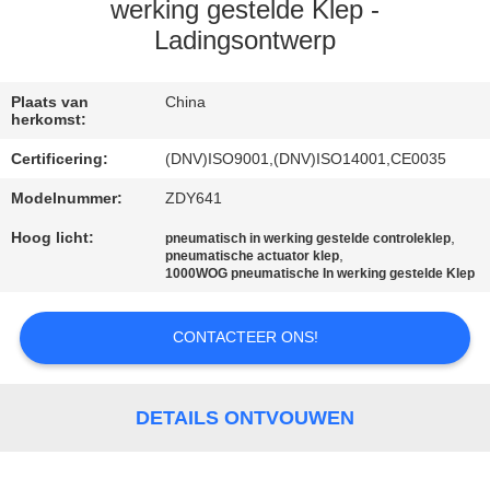
NEEM
werking gestelde Klep -
CONTACT
Ladingsontwerp
MET
Plaats van
China
ONS
herkomst:
OP
Certificering:
(DNV)ISO9001,(DNV)ISO14001,CE0035
Modelnummer:
ZDY641
NIEUWS
Hoog licht:
,
pneumatisch in werking gestelde controleklep
,
pneumatische actuator klep
1000WOG pneumatische In werking gestelde Klep
VRAAG
EEN
CONTACTEER ONS!
OFFERTE
DETAILS ONTVOUWEN
SITEMAP