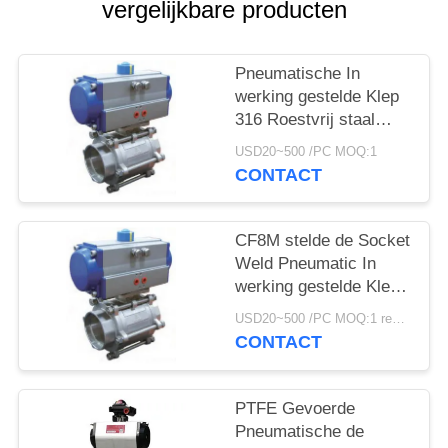
PRIVACYBELEID
vergelijkbare producten
Pneumatische In
werking gestelde Klep
316 Roestvrij staal
1000psi van de
USD20~500 /PC MOQ:1
draadverbinding
CONTACT
CF8M stelde de Socket
Weld Pneumatic In
werking gestelde Klep
pneumatisch
USD20~500 /PC MOQ:1 reeks
Controleklep in werking
CONTACT
PTFE Gevoerde
Pneumatische de