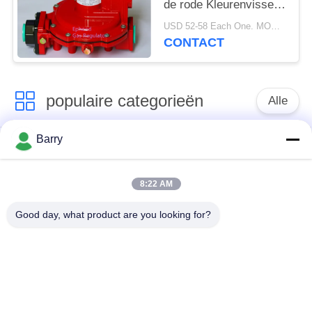
de rode Kleurenvisser
R622H de
USD 52-58 Each One. MOQ:10sets
Regelgeversgebruik
CONTACT
voor Koken, Met lange
levensuur
populaire categorieën
Alle
Barry
Gasdrukregelaar
Fisher Gas Regulator
8:22 AM
Differentiële
DSC-Stoomval
Drukzender
Good day, what product are you looking for?
Roestvrij
de klep van de
staalKogelklep
waterpoort
de klep van de