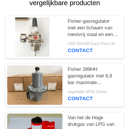
PRIVACYBELEID
vergelijkbare producten
Fisher-gasregulator
met een lichaam van
roestvrij staal en een
inlaatdruk van 250 psi
USD 550-600 Each Piece MOQ:10sets
voor offshore-
CONTACT
toepassingen
Fisher 289HH
gasregulator met 6,9
bar maximale
inlaatdruk 45-75 psi
negotiable MOQ:10sets
veerbereik en
CONTACT
nitrildiafragma
Van het de Hoge
drukgas van LPG van