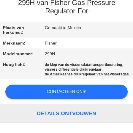
NEEM
299H van Fisher Gas Pressure
CONTACT
Regulator For
MET
Plaats van
Gemaakt in Mexico
ONS
herkomst:
OP
Merknaam:
Fisher
Modelnummer:
299H
NIEUWS
Hoog licht:
,
de klep van de vissersdatatransportbesturing
,
vissers differentiële drukregelaar
de Amerikaanse drukregelaar van het vissersgas
VRAAG
EEN
CONTACTEER ONS!
OFFERTE
DETAILS ONTVOUWEN
SITEMAP