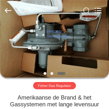
Automation
Equipment
Co.,
Ltd..
All
Rights
Reserved.
HUIS
PRODUCTEN
OVER
ONS
FABRIEKSTOCHT
Fisher Gas Regulator
KWALITEITSCONTROLE
Amerikaanse de Brand & het
Gassystemen met lange levensuur