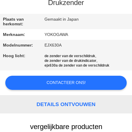
NEEM
Drukzender
CONTACT
MET
Plaats van
Gemaakt in Japan
herkomst:
ONS
Merknaam:
YOKOGAWA
OP
Modelnummer:
EJX630A
Hoog licht:
,
de zender van de verschildruk
NIEUWS
,
de zender van de drukindicator
ejx630a de zender van de verschildruk
VRAAG
CONTACTEER ONS!
EEN
OFFERTE
DETAILS ONTVOUWEN
SITEMAP
vergelijkbare producten