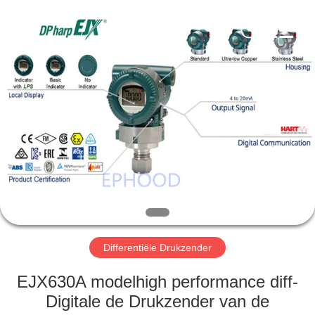
Automation
Equipment
Co.,
Ltd..
All
Rights
Reserved.
HUIS
PRODUCTEN
OVER
ONS
FABRIEKSTOCHT
Differentiële Drukzender
KWALITEITSCONTROLE
EJX630A modelhigh performance diff-
Digitale de Drukzender van de