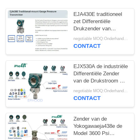
PRIVACYBELEID
EJA430E traditioneel
zet Differentiële
Drukzender van
Origineel Japan op
negotiable MOQ:Onderhandeling
CONTACT
EJX530A de industriële
Differentiële Zender
van de Drukstroom met
Nauwkeurige Meting
negotiable MOQ:Onderhandeling
CONTACT
Zender van de
Yokogawaeja438e de
Model 3600 Psi