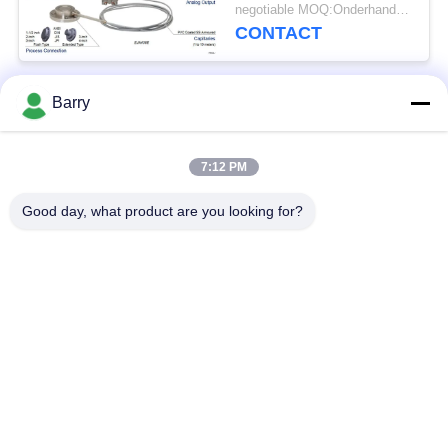
Differentiële Druk met
negotiable MOQ:Onderhandeling
Verre
CONTACT
Diafragmaverbinding
Barry
populaire categorieën
Alle
7:12 PM
Gasdrukregelaar
Fisher Gas Regulator
Good day, what product are you looking for?
Differentiële
DSC-Stoomval
Drukzender
Roestvrij
de klep van de
staalKogelklep
waterpoort
de klep van de
watervleugelklep
roestvrij staalbol