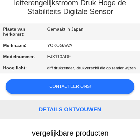
NEEM
letterengelijkstroom Druk Hoge de
CONTACT
Stabiliteits Digitale Sensor
MET
Plaats van
Gemaakt in Japan
ONS
herkomst:
OP
Merknaam:
YOKOGAWA
Modelnummer:
EJX110ADF
NIEUWS
Hoog licht:
,
diff drukzender
drukverschil die op zender wijzen
VRAAG
CONTACTEER ONS!
EEN
OFFERTE
DETAILS ONTVOUWEN
SITEMAP
vergelijkbare producten