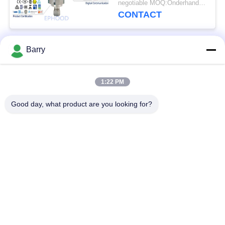
negotiable MOQ:Onderhandeling
CONTACT
Barry
populaire categorieën
Alle
1:22 PM
Gasdrukregelaar
Fisher Gas Regulator
Good day, what product are you looking for?
Differentiële
DSC-Stoomval
Drukzender
Roestvrij
de klep van de
staalKogelklep
waterpoort
de klep van de
watervleugelklep
roestvrij staalbol