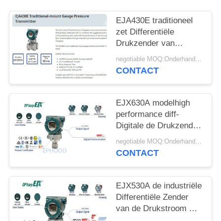
PRIVACYBELEID
EJA430E traditioneel
zet Differentiële
Drukzender van
Origineel Japan op
negotiable MOQ:Onderhandeling
CONTACT
EJX630A modelhigh
performance diff-
Digitale de Drukzender
van de Drukzender
negotiable MOQ:Onderhandeling
CONTACT
EJX530A de industriële
Differentiële Zender
van de Drukstroom met
Nauwkeurige Meting