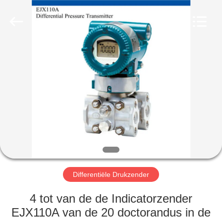
Automation
Equipment
Co.,
Ltd..
All
Rights
Reserved.
HUIS
PRODUCTEN
OVER
ONS
FABRIEKSTOCHT
Differentiële Drukzender
KWALITEITSCONTROLE
4 tot van de de Indicatorzender
EJX110A van de 20 doctorandus in de