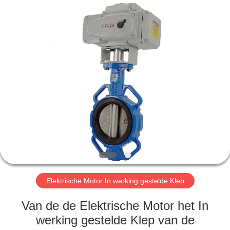
Automation
Equipment
Co.,
Ltd..
All
Rights
Reserved.
HUIS
PRODUCTEN
OVER
ONS
FABRIEKSTOCHT
Elektrische Motor In werking gestelde Klep
KWALITEITSCONTROLE
Van de de Elektrische Motor het In
werking gestelde Klep van de