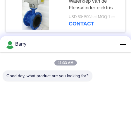
Waterklep van de
Flensvlinder elektrisch
In werking gestelde
USD 50~500/set MOQ:1 reeks
Standaardgrootte
CONTACT
Barry
populaire categorieën
Alle
11:33 AM
Gasdrukregelaar
Fisher Gas Regulator
Good day, what product are you looking for?
Differentiële
DSC-Stoomval
Drukzender
Roestvrij
de klep van de
staalKogelklep
waterpoort