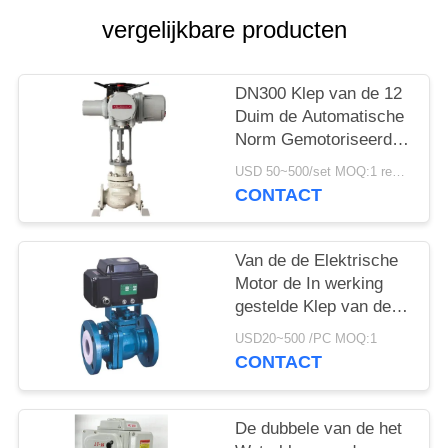
PRIVACYBELEID
vergelijkbare producten
DN300 Klep van de 12
Duim de Automatische
Norm Gemotoriseerde
Poort met Elektrische
USD 50~500/set MOQ:1 reeks
Actuator
CONTACT
Van de de Elektrische
Motor de In werking
gestelde Klep van de
draadverbinding
USD20~500 /PC MOQ:1
Gevoerde Kogelklep
CONTACT
Fluor
De dubbele van de het