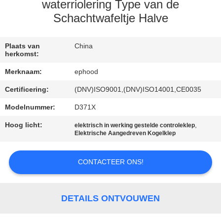
NEEM
waterriolering Type van de
CONTACT
Schachtwafeltje Halve
MET
Plaats van
China
ONS
herkomst:
OP
Merknaam:
ephood
Certificering:
(DNV)ISO9001,(DNV)ISO14001,CE0035
NIEUWS
Modelnummer:
D371X
Hoog licht:
,
VRAAG
elektrisch in werking gestelde controleklep
Elektrische Aangedreven Kogelklep
EEN
OFFERTE
CONTACTEER ONS!
SITEMAP
DETAILS ONTVOUWEN