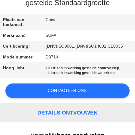
NEEM
gestelde Standaardgrootte
CONTACT
MET
Plaats van
China
herkomst:
ONS
Merknaam:
SUFA
OP
Certificering:
(DNV)ISO9001,(DNV)ISO14001,CE0035
Modelnummer:
D371X
NIEUWS
Hoog licht:
,
elektrisch in werking gestelde controleklep
elektrisch in werking gestelde waterklep
VRAAG
EEN
CONTACTEER ONS!
OFFERTE
DETAILS ONTVOUWEN
SITEMAP