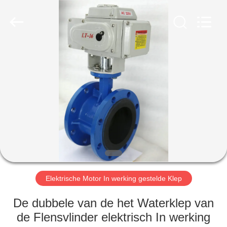
Automation
Equipment
Co.,
Ltd..
All
Rights
Reserved.
HUIS
PRODUCTEN
OVER
ONS
FABRIEKSTOCHT
Elektrische Motor In werking gestelde Klep
KWALITEITSCONTROLE
De dubbele van de het Waterklep van
de Flensvlinder elektrisch In werking