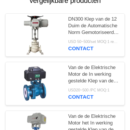
vergelijkbare producten
PRIVACYBELEID
DN300 Klep van de 12
Duim de Automatische
Norm Gemotoriseerde
Poort met Elektrische
USD 50~500/set MOQ:1 reeks
Actuator
CONTACT
Van de de Elektrische
Motor de In werking
gestelde Klep van de
draadverbinding
USD20~500 /PC MOQ:1
Gevoerde Kogelklep
CONTACT
Fluor
Van de de Elektrische
Motor het In werking
gestelde Klep van de