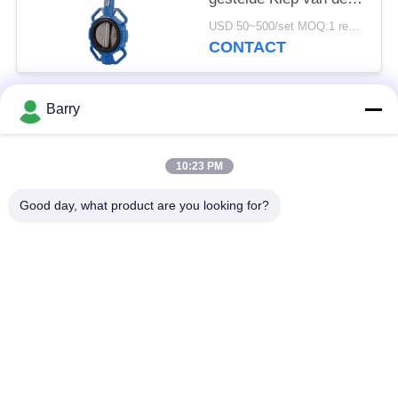
waterriolering Type van
USD 50~500/set MOQ:1 reeks
de Schachtwafeltje
CONTACT
Halve
Barry
populaire categorieën
Alle
10:23 PM
Gasdrukregelaar
Fisher Gas Regulator
Good day, what product are you looking for?
Differentiële
DSC-Stoomval
Drukzender
Roestvrij
de klep van de
staalKogelklep
waterpoort
de klep van de
watervleugelklep