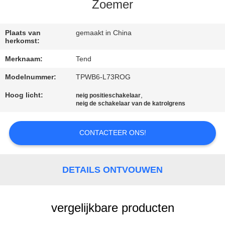
NEEM
Zoemer
CONTACT
MET
Plaats van
gemaakt in China
herkomst:
ONS
Merknaam:
Tend
OP
Modelnummer:
TPWB6-L73ROG
Hoog licht:
,
neig positieschakelaar
NIEUWS
neig de schakelaar van de katrolgrens
VRAAG
CONTACTEER ONS!
EEN
OFFERTE
DETAILS ONTVOUWEN
SITEMAP
vergelijkbare producten