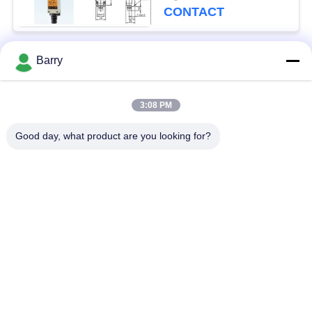
Ontwerp
CONTACT
Barry
populaire categorieën
Alle
3:08 PM
Gasdrukregelaar
Fisher Gas Regulator
Good day, what product are you looking for?
Differentiële
DSC-Stoomval
Drukzender
Roestvrij
de klep van de
staalKogelklep
waterpoort
de klep van de
watervleugelklep
roestvrij staalbol