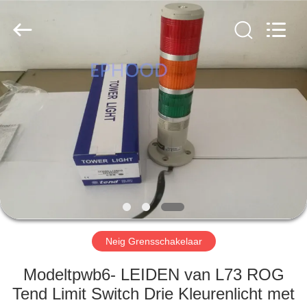
Automation
Equipment
Co.,
Ltd..
All
Rights
Reserved.
HUIS
PRODUCTEN
OVER
ONS
FABRIEKSTOCHT
Neig Grensschakelaar
KWALITEITSCONTROLE
Modeltpwb6- LEIDEN van L73 ROG
Tend Limit Switch Drie Kleurenlicht met