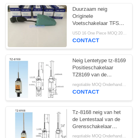
PRIVACYBELEID
Duurzaam neig
Originele
Voetschakelaar TFS
-104Z met de
USD 16 One Piece MOQ:20pcs
Huisvesting van de
CONTACT
Aluminiumlegering
Neig Lentetype tz-8169
Positieschakelaar
TZ8169 van de
Grensschakelaar
negotiable MOQ:Onderhandeling
CONTACT
Tz-8168 neig van het
de Lentestaal van de
Grensschakelaar
Linttype Stofdicht
negotiable MOQ:Onderhandeling