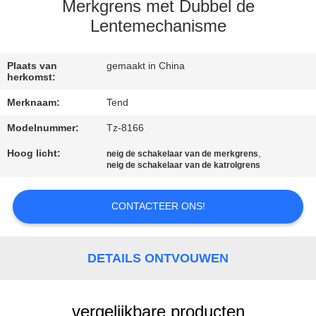
NEEM
Merkgrens met Dubbel de
CONTACT
Lentemechanisme
MET
Plaats van
gemaakt in China
ONS
herkomst:
OP
Merknaam:
Tend
Modelnummer:
Tz-8166
NIEUWS
Hoog licht:
,
neig de schakelaar van de merkgrens
neig de schakelaar van de katrolgrens
VRAAG
EEN
CONTACTEER ONS!
OFFERTE
DETAILS ONTVOUWEN
SITEMAP
vergelijkbare producten