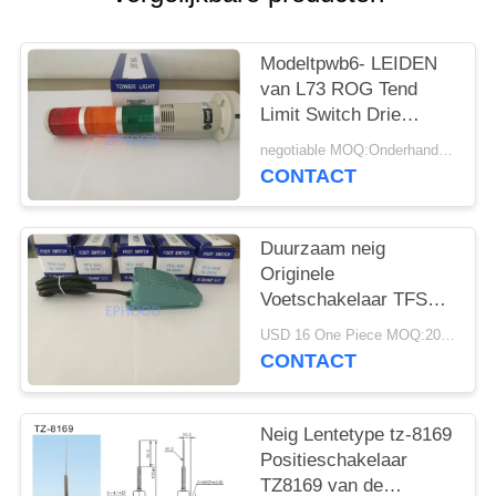
PRIVACYBELEID
Modeltpwb6- LEIDEN
van L73 ROG Tend
Limit Switch Drie
Kleurenlicht met
negotiable MOQ:Onderhandeling
Zoemer
CONTACT
Duurzaam neig
Originele
Voetschakelaar TFS
-104Z met de
USD 16 One Piece MOQ:20pcs
Huisvesting van de
CONTACT
Aluminiumlegering
Neig Lentetype tz-8169
Positieschakelaar
TZ8169 van de