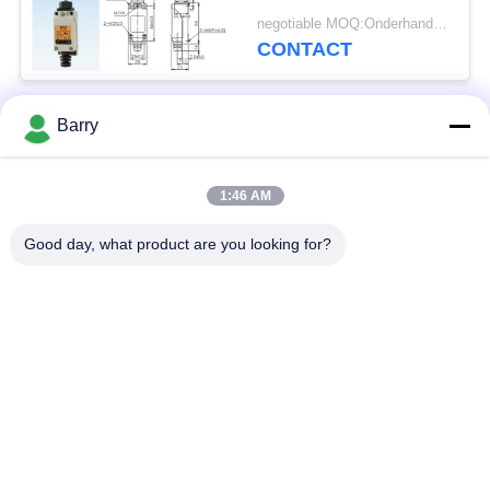
Grensschakelaar
negotiable MOQ:Onderhandeling
CONTACT
Barry
populaire categorieën
Alle
1:46 AM
Gasdrukregelaar
Fisher Gas Regulator
Good day, what product are you looking for?
Differentiële
DSC-Stoomval
Drukzender
Roestvrij
de klep van de
staalKogelklep
waterpoort
de klep van de
watervleugelklep
roestvrij staalbol