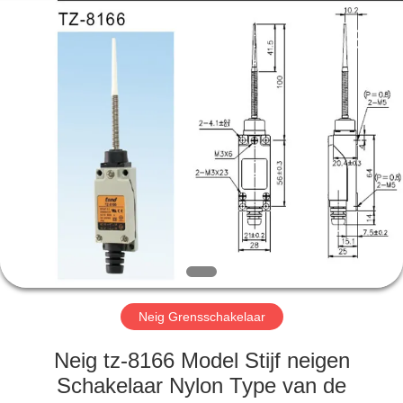
Automation
Equipment
Co.,
Ltd..
All
Rights
Reserved.
HUIS
PRODUCTEN
OVER
ONS
FABRIEKSTOCHT
Neig Grensschakelaar
KWALITEITSCONTROLE
Neig tz-8166 Model Stijf neigen
Schakelaar Nylon Type van de