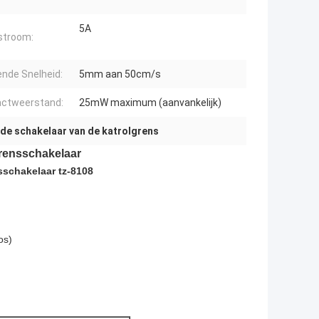
5A
stroom:
nde Snelheid:
5mm aan 50cm/s
actweerstand:
25mW maximum (aanvankelijk)
 de schakelaar van de katrolgrens
Grensschakelaar
sschakelaar tz-8108
os)