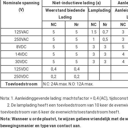
Nominale spanning
Niet-inductieve lading (a)
Aanle
(V)
Weerstand biedende
Lamplading
Aanlei
Lading
NC
Nr
NC
Nr
NC
125VAC
5
5
1.5
0,7
3
250VAC
5
5
1
0,5
3
8VDC
5
5
3
3
5
14VDC
5
5
3
3
4
30VDC
5
5
3
3
4
125VDC
0,4
0,4
250VDC
0,2
0,2
Toevloedstroom
N.C: 24A max. N.O: 12A max.
Nota: 1. Aanleidinggevende lading: machtsfactor = 0,4 (AC), tijdscons
2. De lamplading heeft een toevloedstroom van 10 keer de evenwic
toevloedstroom van 6 keer de evenwichtstoestandstroom heeft.
Nota: Wanneer u orde plaatst, te wijzen gelieve vriendelijk met de 
bewegingsmanier en type van contact aan.