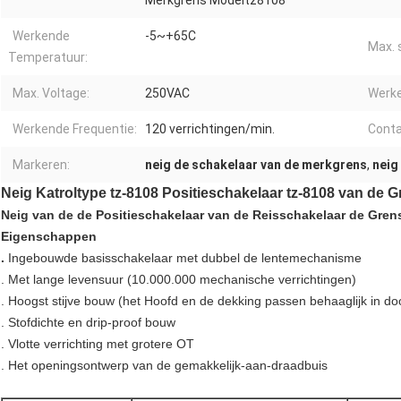
Merkgrens Modeltz8108
Werkende
-5~+65C
Max. 
Temperatuur:
Max. Voltage:
250VAC
Werke
Werkende Frequentie:
120 verrichtingen/min.
Cont
Markeren:
neig de schakelaar van de merkgrens
,
neig
Neig Katroltype tz-8108 Positieschakelaar tz-8108 van de 
Neig van de de Positieschakelaar van de Reisschakelaar de Gren
Eigenschappen
.
Ingebouwde basisschakelaar met dubbel de lentemechanisme
. Met lange levensuur (10.000.000 mechanische verrichtingen)
. Hoogst stijve bouw (het Hoofd en de dekking passen behaaglijk in do
. Stofdichte en drip-proof bouw
. Vlotte verrichting met grotere OT
. Het openingsontwerp van de gemakkelijk-aan-draadbuis