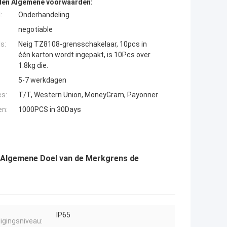
den Algemene voorwaarden:
:
Onderhandeling
negotiable
s:
Neig TZ8108-grensschakelaar, 10pcs in
één karton wordt ingepakt, is 10Pcs over
1.8kg die.
5-7 werkdagen
es:
T/T, Western Union, MoneyGram, Payonner
en:
1000PCS in 30Days
r Algemene Doel van de Merkgrens de
IP65
ligingsniveau: