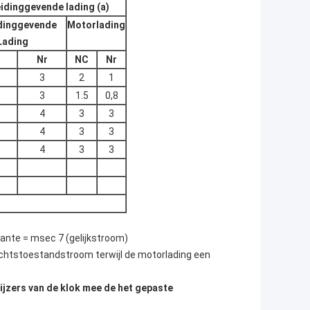
idinggevende lading (a)
dinggevende
Motorlading
Lading
Nr
NC
Nr
3
2
1
3
1.5
0,8
4
3
3
4
3
3
4
3
3
tante = msec 7 (gelijkstroom)
htstoestandstroom terwijl de motorlading een
wijzers van de klok mee de het gepaste