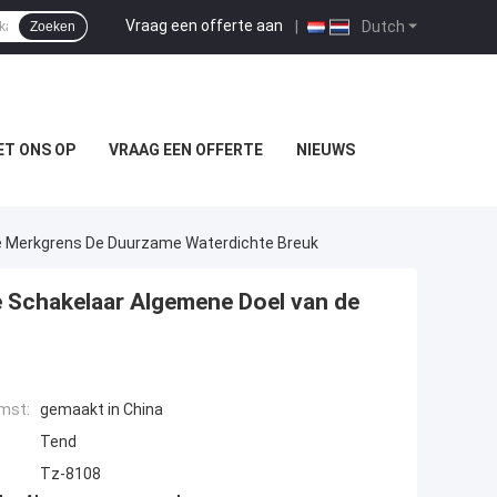
Vraag een offerte aan
|
Dutch
Zoeken
T ONS OP
VRAAG EEN OFFERTE
NIEUWS
De Merkgrens De Duurzame Waterdichte Breuk
e Schakelaar Algemene Doel van de
mst:
gemaakt in China
Tend
Tz-8108