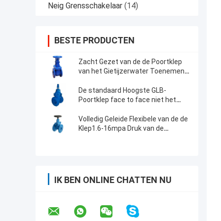
Neig Grensschakelaar
(14)
BESTE PRODUCTEN
Zacht Gezet van de de Poortklep
van het Gietijzerwater Toenemend
de Stam Veerkrachtig WCB
Lichaam niet
De standaard Hoogste GLB-
Poortklep face to face niet het
Toenemen Klep van de Stampoort
Volledig Geleide Flexibele van de de
Klep1.6-16mpa Druk van de
Wigpoort Chemische Bestand
IK BEN ONLINE CHATTEN NU