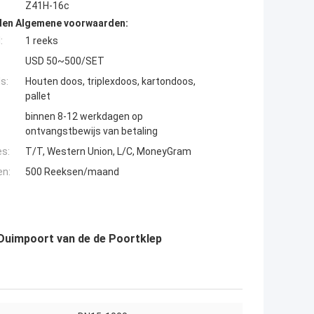
Z41H-16c
den Algemene voorwaarden:
:
1 reeks
USD 50~500/SET
s:
Houten doos, triplexdoos, kartondoos,
pallet
binnen 8-12 werkdagen op
ontvangstbewijs van betaling
es:
T/T, Western Union, L/C, MoneyGram
en:
500 Reeksen/maand
 Duimpoort van de de Poortklep