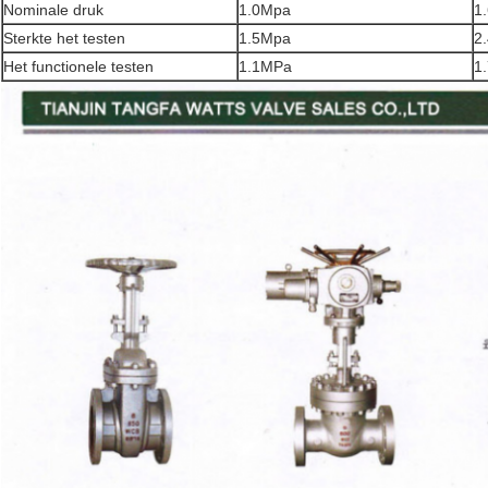
Nominale druk
1.0Mpa
1
Sterkte het testen
1.5Mpa
2
Het functionele testen
1.1MPa
1