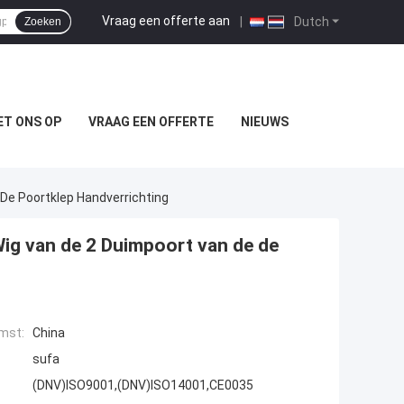
Vraag een offerte aan
|
Dutch
Zoeken
T ONS OP
VRAAG EEN OFFERTE
NIEUWS
De Poortklep Handverrichting
Wig van de 2 Duimpoort van de de
mst:
China
sufa
(DNV)ISO9001,(DNV)ISO14001,CE0035