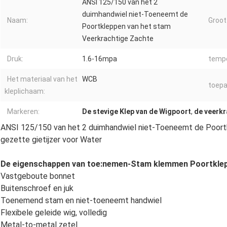
ANSI 125/150 van het 2
duimhandwiel niet-Toeneemt de
Naam:
Groot
Poortkleppen van het stam
Veerkrachtige Zachte
Druk:
1.6-16mpa
tempe
Het materiaal van het
WCB
toepa
kleplichaam:
Markeren:
De stevige Klep van de Wigpoort
,
de veerkr
ANSI 125/150 van het 2 duimhandwiel niet-Toeneemt de Poort
gezette gietijzer voor Water
De eigenschappen van
toe:nemen-Stam klemmen Poortklep
Vastgeboute bonnet
Buitenschroef en juk
Toenemend stam en niet-toeneemt handwiel
Flexibele geleide wig, volledig
Metal-to-metal zetel