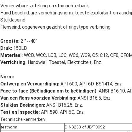
Vernieuwbare zetelring en stamachterbank
Hand beschikbare verrichtingsnorm, toestelexploitant en aandrij
Stuiklaseind
Flenseind: opgeheven gezicht of ringstype verbinding
Grootte:
2 " ~40“
Druk:
150LB
Materiaal:
WCB, WCC, LCB, LCC, WC6, WC9, C5, C12, CF8, CF8M
Verrichting:
Handwiel. Toestel, Elektriciteit, Enz.
Norm:
Ontwerp en Vervaardiging:
API 600, API 6D, BS1414, Enz.
Face to face (Beëindigen om te beëindigen):
ANSI B16.10, AP
Van een flens voorzien Verbinding:
ANSI B16.5, Enz.
Stuiklas Beëindigen:
ANSI B16.25, Enz.
Test en Inspectie:
API 598, API 6D, Enz.
Technische kenmerken:
testnorm
DIN3230 of JB/T9092