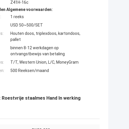
Z41H-16c
den Algemene voorwaarden:
:
1 reeks
USD 50~500/SET
s:
Houten doos, triplexdoos, kartondoos,
pallet
binnen 8-12 werkdagen op
ontvangstbewijs van betaling
es:
T/T, Western Union, L/C, MoneyGram
en:
500 Reeksen/maand
t Roestvrije staalmes Hand In werking