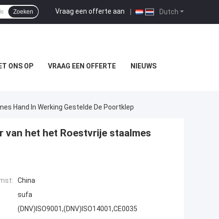
Vraag een offerte aan
|
Dutch
Zoeken
T ONS OP
VRAAG EEN OFFERTE
NIEUWS
mes Hand In Werking Gestelde De Poortklep
 van het het Roestvrije staalmes
mst:
China
sufa
(DNV)ISO9001,(DNV)ISO14001,CE0035