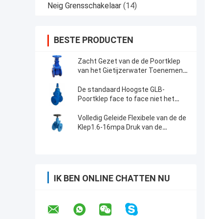
Neig Grensschakelaar
(14)
BESTE PRODUCTEN
Zacht Gezet van de de Poortklep
van het Gietijzerwater Toenemend
de Stam Veerkrachtig WCB
Lichaam niet
De standaard Hoogste GLB-
Poortklep face to face niet het
Toenemen Klep van de Stampoort
Volledig Geleide Flexibele van de de
Klep1.6-16mpa Druk van de
Wigpoort Chemische Bestand
IK BEN ONLINE CHATTEN NU