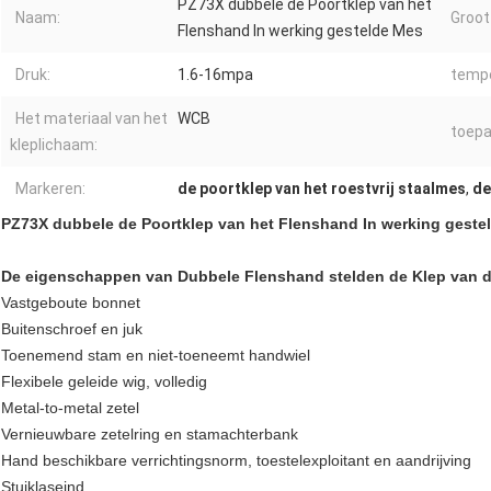
PZ73X dubbele de Poortklep van het
Naam:
Groot
Flenshand In werking gestelde Mes
Druk:
1.6-16mpa
tempe
Het materiaal van het
WCB
toepa
kleplichaam:
Markeren:
de poortklep van het roestvrij staalmes
,
de
PZ73X dubbele de Poortklep van het Flenshand In werking geste
De eigenschappen van Dubbele Flenshand stelden de Klep van d
Vastgeboute bonnet
Buitenschroef en juk
Toenemend stam en niet-toeneemt handwiel
Flexibele geleide wig, volledig
Metal-to-metal zetel
Vernieuwbare zetelring en stamachterbank
Hand beschikbare verrichtingsnorm, toestelexploitant en aandrijving
Stuiklaseind