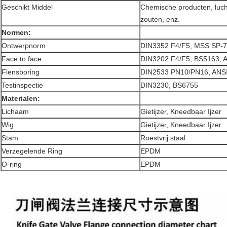
Geschikt Middel
Chemische producten, lucht
zouten, enz.
Normen:
Ontwerpnorm
DIN3352 F4/F5, MSS SP-
Face to face
DIN3202 F4/F5, BS5163, 
Flensboring
DIN2533 PN10/PN16, ANSI
Testinspectie
DIN3230, BS6755
Materialen:
Lichaam
Gietijzer, Kneedbaar Ijzer
Wig
Gietijzer, Kneedbaar Ijzer
Stam
Roestvrij staal
Verzegelende Ring
EPDM
O-ring
EPDM