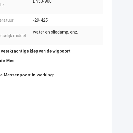
DN50-900
te:
ratuur:
-29-425
water en oliedamp, enz.
sselijk middel:
 veerkrachtige klep van de wigpoort
lde Mes
e Messenpoort in werking: