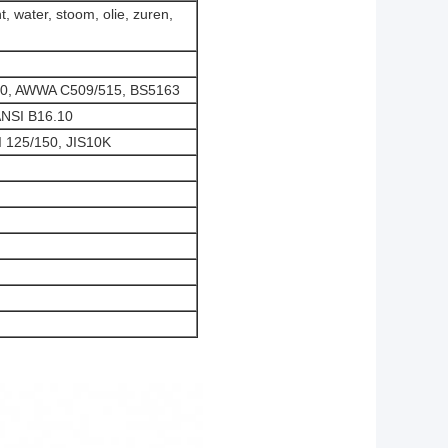
, water, stoom, olie, zuren,
70, AWWA C509/515, BS5163
ANSI B16.10
 125/150, JIS10K