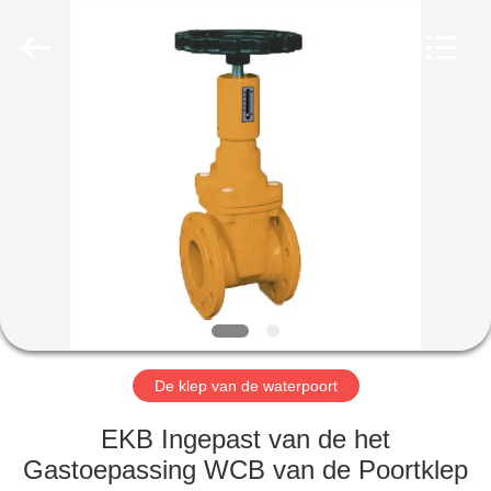
Automation
Equipment
Co.,
Ltd..
All
Rights
Reserved.
HUIS
PRODUCTEN
OVER
ONS
FABRIEKSTOCHT
De klep van de waterpoort
KWALITEITSCONTROLE
EKB Ingepast van de het
Gastoepassing WCB van de Poortklep