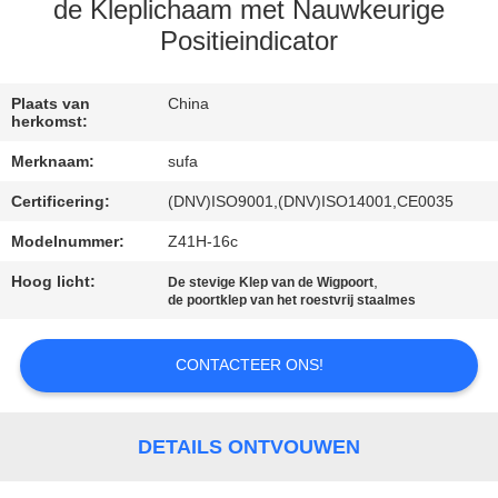
NEEM
de Kleplichaam met Nauwkeurige
CONTACT
Positieindicator
MET
Plaats van
China
ONS
herkomst:
OP
Merknaam:
sufa
Certificering:
(DNV)ISO9001,(DNV)ISO14001,CE0035
NIEUWS
Modelnummer:
Z41H-16c
Hoog licht:
,
VRAAG
De stevige Klep van de Wigpoort
de poortklep van het roestvrij staalmes
EEN
OFFERTE
CONTACTEER ONS!
SITEMAP
DETAILS ONTVOUWEN