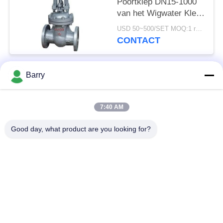
Poortklep DN15-1000
van het Wigwater Klep
van de de Wigpoort
USD 50~500/SET MOQ:1 reeks
Standaard
CONTACT
Veerkrachtige
Barry
populaire categorieën
Alle
7:40 AM
Gasdrukregelaar
Fisher Gas Regulator
Good day, what product are you looking for?
Differentiële
DSC-Stoomval
Drukzender
Roestvrij
de klep van de
staalKogelklep
waterpoort