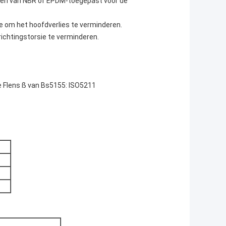
ingen van NBR of EPDM-toegepast voor de
e om het hoofdverlies te verminderen.
ichtingstorsie te verminderen.
e Flens ẞ van Bs5155: ISO5211