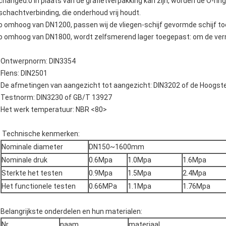
changed.0 in plaats van de grafietverpakking kan zijn, worden de O-r
schachtverbinding, die onderhoud vrij houdt.
o omhoog van DN1200, passen wij de vliegen-schijf gevormde schijf to
o omhoog van DN1800, wordt zelfsmerend lager toegepast: om de verr
Ontwerpnorm: DIN3354
Flens: DIN2501
De afmetingen van aangezicht tot aangezicht: DIN3202 of de Hoogst
Testnorm: DIN3230 of GB/T 13927
Het werk temperatuur: NBR <80>
Technische kenmerken:
Nominale diameter
DN150~1600mm
Nominale druk
0.6Mpa
1.0Mpa
1.6Mpa
Sterkte het testen
0.9Mpa
1.5Mpa
2.4Mpa
Het functionele testen
0.66MPa
1.1Mpa
1.76Mpa
Belangrijkste onderdelen en hun materialen:
Nr.
naam
materiaal