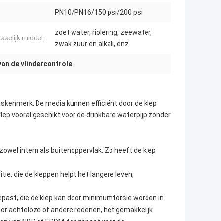
PN10/PN16/150 psi/200 psi
zoet water, riolering, zeewater,
sselijk middel:
zwak zuur en alkali, enz.
van de vlindercontrole
skenmerk. De media kunnen efficiënt door de klep
lep vooral geschikt voor de drinkbare waterpijp zonder
zowel intern als buitenoppervlak. Zo heeft de klep
tie, die de kleppen helpt het langere leven,
gepast, die de klep kan door minimumtorsie worden in
or achteloze of andere redenen, het gemakkelijk