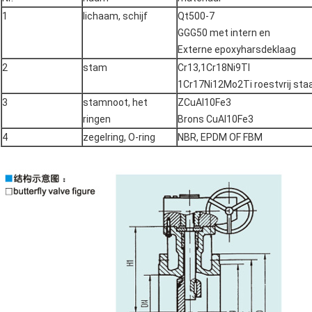
1
lichaam, schijf
Qt500-7
GGG50 met intern en
Externe epoxyharsdeklaag
2
stam
Cr13,1Cr18Ni9TI
1Cr17Ni12Mo2Ti roestvrij sta
3
stamnoot, het
ZCuAl10Fe3
ringen
Brons CuAl10Fe3
4
zegelring, O-ring
NBR, EPDM OF FBM