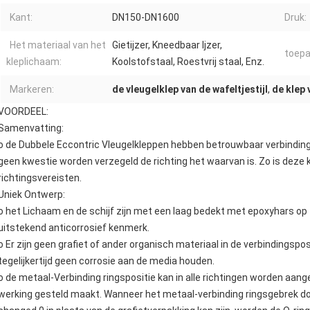
Kant:
DN150-DN1600
Druk:
Het materiaal van het
Gietijzer, Kneedbaar Ijzer,
toepa
kleplichaam:
Koolstofstaal, Roestvrij staal, Enz.
Markeren:
de vleugelklep van de wafeltjestijl
,
de klep 
VOORDEEL:
Samenvatting:
o de Dubbele Eccontric Vleugelkleppen hebben betrouwbaar verbinding
geen kwestie worden verzegeld de richting het waarvan is. Zo is deze k
richtingsvereisten.
Uniek Ontwerp:
o het Lichaam en de schijf zijn met een laag bedekt met epoxyhars op 
uitstekend anticorrosief kenmerk.
o Er zijn geen grafiet of ander organisch materiaal in de verbindingsposi
tegelijkertijd geen corrosie aan de media houden.
o de metaal-Verbinding ringspositie kan in alle richtingen worden aan
werking gesteld maakt. Wanneer het metaal-verbinding ringsgebrek do