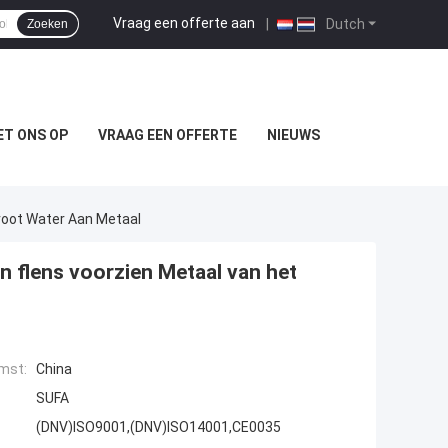
Vraag een offerte aan
|
Dutch
Zoeken
T ONS OP
VRAAG EEN OFFERTE
NIEUWS
root Water Aan Metaal
 flens voorzien Metaal van het
mst:
China
SUFA
(DNV)ISO9001,(DNV)ISO14001,CE0035