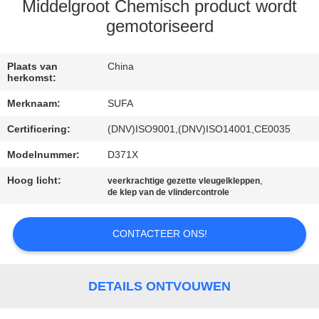
NEEM
Middelgroot Chemisch product wordt
CONTACT
gemotoriseerd
MET
Plaats van
China
ONS
herkomst:
OP
Merknaam:
SUFA
Certificering:
(DNV)ISO9001,(DNV)ISO14001,CE0035
NIEUWS
Modelnummer:
D371X
Hoog licht:
,
VRAAG
veerkrachtige gezette vleugelkleppen
de klep van de vlindercontrole
EEN
OFFERTE
CONTACTEER ONS!
SITEMAP
DETAILS ONTVOUWEN