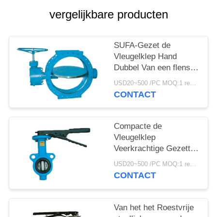
PRIVACYBELEID
vergelijkbare producten
SUFA-Gezet de
Vleugelklep Hand
Dubbel Van een flens
voorzien Metaal van
USD20~500 /PC MOQ:1 reeks
het Merk Groot Water
CONTACT
aan Metaal
Compacte de
Vleugelklep
Veerkrachtige Gezette
Vleugelkleppen van
USD20~500 /PC MOQ:1 reeks
Structuurflowseal
CONTACT
Van het het Roestvrije