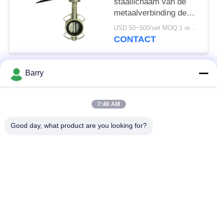
staallichaam van de
metaalverbinding de
Norm van de de
USD 50~500/set MOQ:1 reeks
Vleugelklepschijf met
CONTACT
Handvat
Barry
populaire categorieën
Alle
7:46 AM
Gasdrukregelaar
Fisher Gas Regulator
Good day, what product are you looking for?
Differentiële
DSC-Stoomval
Drukzender
Roestvrij
de klep van de
staalKogelklep
waterpoort