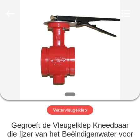
Automation
Equipment
Co.,
Ltd..
All
Rights
Reserved.
HUIS
PRODUCTEN
OVER
ONS
FABRIEKSTOCHT
Watervleugelklep
KWALITEITSCONTROLE
Gegroeft de Vleugelklep Kneedbaar
die Ijzer van het Beëindigenwater voor