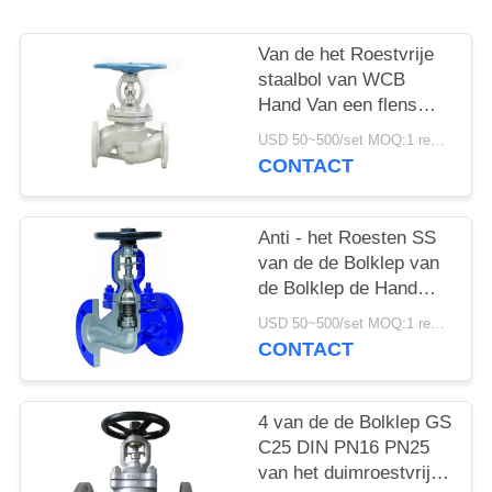
PRIVACYBELEID
Van de het Roestvrije
staalbol van WCB
Hand Van een flens
voorzien de Bolklep
USD 50~500/set MOQ:1 reeks
DN100 Klep face to
CONTACT
face
Anti - het Roesten SS
van de de Bolklep van
de Bolklep de Hand
Corrosieve Weerstand
USD 50~500/set MOQ:1 reeks
CONTACT
4 van de de Bolklep GS
C25 DIN PN16 PN25
van het duimroestvrije