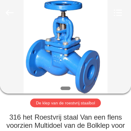
Automation
Equipment
Co.,
Ltd..
All
Rights
Reserved.
HUIS
PRODUCTEN
OVER
ONS
FABRIEKSTOCHT
De klep van de roestvrij staalbol
KWALITEITSCONTROLE
316 het Roestvrij staal Van een flens
voorzien Multidoel van de Bolklep voor