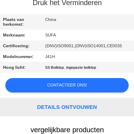
NEEM
Druk het Verminderen
CONTACT
MET
Plaats van
China
herkomst:
ONS
Merknaam:
SUFA
OP
Certificering:
(DNV)ISO9001,(DNV)ISO14001,CE0035
Modelnummer:
J41H
NIEUWS
Hoog licht:
,
SS Bolklep
ingepaste bolklep
VRAAG
CONTACTEER ONS!
EEN
OFFERTE
DETAILS ONTVOUWEN
SITEMAP
vergelijkbare producten