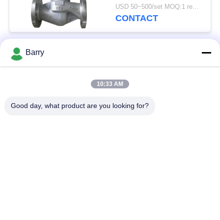
staal van de de
USD 50~500/set MOQ:1 reeks
Luchtstoom de
CONTACT
Blaasbalgenverbinding
Barry
populaire categorieën
Alle
10:33 AM
Gasdrukregelaar
Fisher Gas Regulator
Good day, what product are you looking for?
Differentiële
DSC-Stoomval
Drukzender
Roestvrij
de klep van de
staalKogelklep
waterpoort
de klep van de
watervleugelklep
roestvrij staalbol