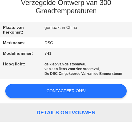
NEEM
Verzegelde Ontwerp van 300
CONTACT
Graadtemperaturen
MET
Plaats van
gemaakt in China
ONS
herkomst:
OP
Merknaam:
DSC
Modelnummer:
741
NIEUWS
Hoog licht:
,
de klep van de stoomval
,
van een flens voorzien stoomval
De DSC Omgekeerde Val van de Emmerstoom
VRAAG
EEN
CONTACTEER ONS!
OFFERTE
DETAILS ONTVOUWEN
SITEMAP