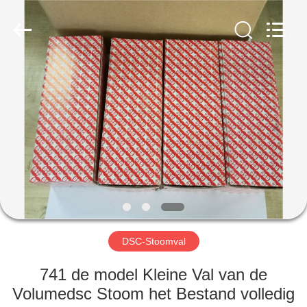
Automation
Equipment
Co.,
Ltd..
All
Rights
Reserved.
HUIS
PRODUCTEN
OVER
ONS
FABRIEKSTOCHT
DSC-Stoomval
KWALITEITSCONTROLE
741 de model Kleine Val van de
Volumedsc Stoom het Bestand volledig