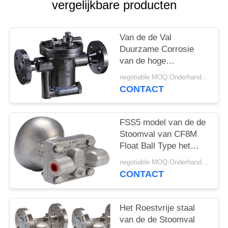
PRIVACYBELEID
vergelijkbare producten
Van de de Val
Duurzame Corrosie
van de hoge
Capaciteits het Van
negotiable MOQ:Onderhandeling
een flens voorzien
CONTACT
Stoom Type Uit
gegoten staal van de
Weerstands
FSS5 model van de de
Omgekeerde Emmer
Stoomval van CF8M
Float Ball Type het
Roestvrije
negotiable MOQ:Onderhandeling
staalmateriaal
CONTACT
Het Roestvrije staal
van de de Stoomval