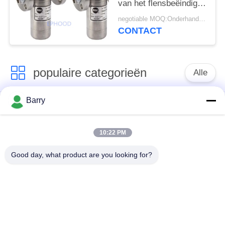
van het flensbeëindigen
701F DSC voor het
negotiable MOQ:Onderhandeling
Condenseren van
CONTACT
Water wordt
omgekeerd dat
populaire categorieën
Alle
Barry
Gasdrukregelaar
Fisher Gas Regulator
10:22 PM
Differentiële
DSC-Stoomval
Drukzender
Good day, what product are you looking for?
Roestvrij
de klep van de
staalKogelklep
waterpoort
de klep van de