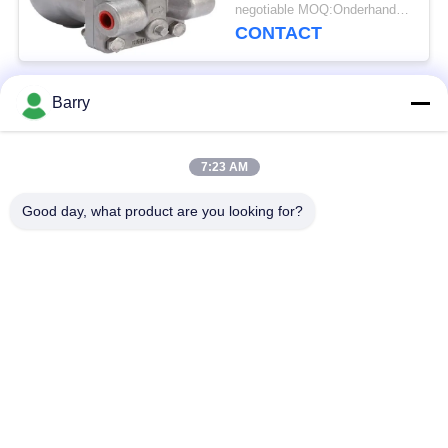
Roestvrije
negotiable MOQ:Onderhandeling
staalmateriaal
CONTACT
Barry
populaire categorieën
Alle
7:23 AM
Gasdrukregelaar
Fisher Gas Regulator
Good day, what product are you looking for?
Differentiële
DSC-Stoomval
Drukzender
Roestvrij
de klep van de
staalKogelklep
waterpoort
de klep van de
watervleugelklep
roestvrij staalbol