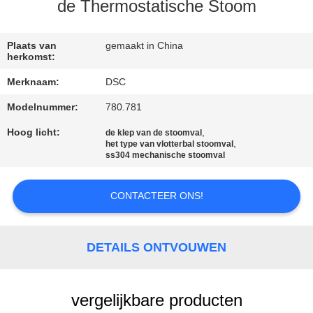
NEEM
de Thermostatische Stoom
CONTACT
MET
Plaats van
gemaakt in China
herkomst:
ONS
Merknaam:
DSC
OP
Modelnummer:
780.781
Hoog licht:
,
de klep van de stoomval
NIEUWS
,
het type van vlotterbal stoomval
ss304 mechanische stoomval
VRAAG
CONTACTEER ONS!
EEN
OFFERTE
DETAILS ONTVOUWEN
SITEMAP
vergelijkbare producten