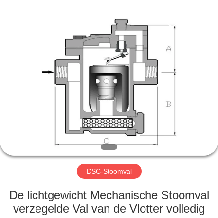
Automation
Equipment
Co.,
Ltd..
All
Rights
Reserved.
HUIS
PRODUCTEN
OVER
ONS
FABRIEKSTOCHT
DSC-Stoomval
KWALITEITSCONTROLE
De lichtgewicht Mechanische Stoomval
verzegelde Val van de Vlotter volledig