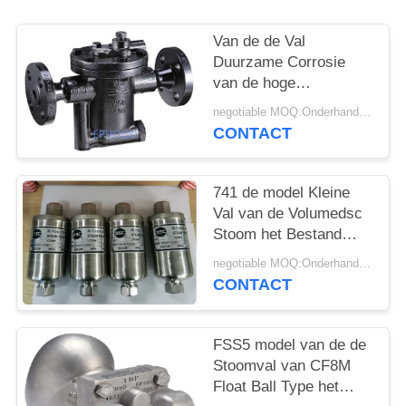
PRIVACYBELEID
Van de de Val
Duurzame Corrosie
van de hoge
Capaciteits het Van
negotiable MOQ:Onderhandeling
een flens voorzien
CONTACT
Stoom Type Uit
gegoten staal van de
Weerstands
741 de model Kleine
Omgekeerde Emmer
Val van de Volumedsc
Stoom het Bestand
volledig Verzegelde
negotiable MOQ:Onderhandeling
Ontwerp van 300
CONTACT
Graadtemperaturen
FSS5 model van de de
Stoomval van CF8M
Float Ball Type het