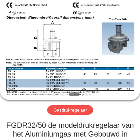
Automation
Equipment
Co.,
Ltd..
All
Rights
Reserved.
HUIS
PRODUCTEN
OVER
ONS
FABRIEKSTOCHT
Gasdrukregelaar
KWALITEITSCONTROLE
FGDR32/50 de modeldrukregelaar van
het Aluminiumgas met Gebouwd in