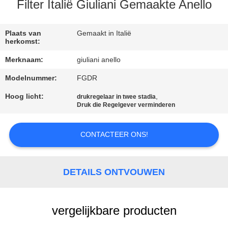
NEEM
Filter Italië Giuliani Gemaakte Anello
CONTACT
MET
Plaats van
Gemaakt in Italië
herkomst:
ONS
Merknaam:
giuliani anello
OP
Modelnummer:
FGDR
Hoog licht:
,
drukregelaar in twee stadia
NIEUWS
Druk die Regelgever verminderen
VRAAG
CONTACTEER ONS!
EEN
OFFERTE
DETAILS ONTVOUWEN
SITEMAP
vergelijkbare producten