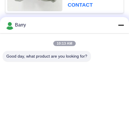
regulator
CONTACT
Barry
populaire categorieën
Alle
10:13 AM
Gasdrukregelaar
Fisher Gas Regulator
Good day, what product are you looking for?
Differentiële
DSC-Stoomval
Drukzender
Roestvrij
de klep van de
staalKogelklep
waterpoort
de klep van de
watervleugelklep
roestvrij staalbol