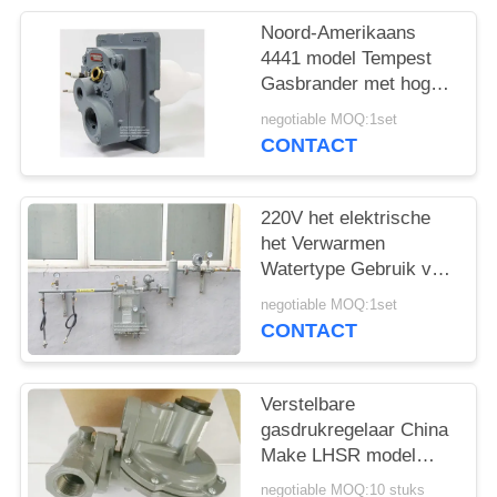
PRIVACYBELEID
Noord-Amerikaans
4441 model Tempest
Gasbrander met hoge
snelheid en lage NOx
negotiable MOQ:1set
Gebruik bij gasbrander
CONTACT
220V het elektrische
het Verwarmen
Watertype Gebruik van
de het Gasverstuiver
negotiable MOQ:1set
van LPG bij Gasfornuis
CONTACT
Verstelbare
gasdrukregelaar China
Make LHSR model
drukverlagende
negotiable MOQ:10 stuks