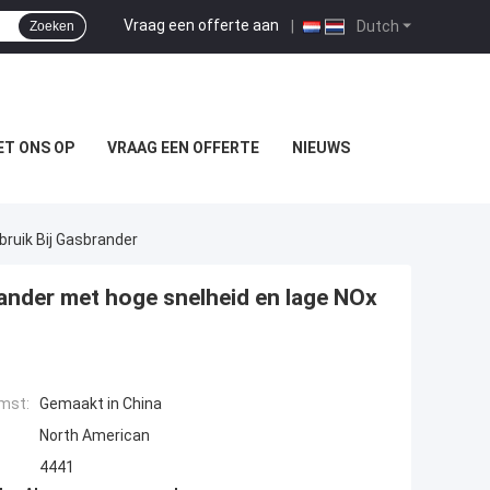
Vraag een offerte aan
|
Dutch
Zoeken
T ONS OP
VRAAG EEN OFFERTE
NIEUWS
ruik Bij Gasbrander
nder met hoge snelheid en lage NOx
mst:
Gemaakt in China
North American
4441