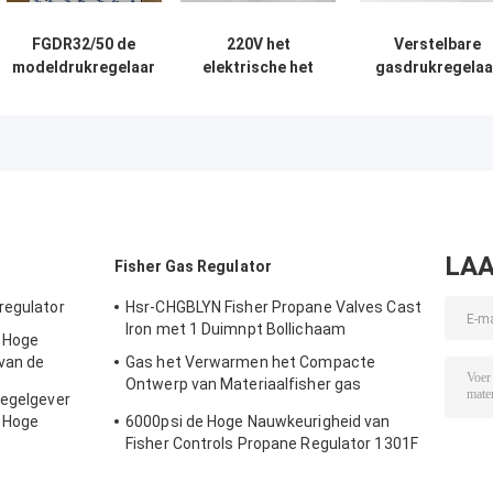
FGDR32/50 de
220V het
Verstelbare
modeldrukregelaar
elektrische het
gasdrukregelaa
van het
Verwarmen
China Make LHS
Aluminiumgas met
Watertype
model
Gebouwd in Filter
Gebruik van de
drukverlagend
Italië Giuliani
het Gasverstuiver
regulator
Gemaakte Anello
van LPG bij
Gasfornuis
LAA
Fisher Gas Regulator
regulator
Hsr-CHGBLYN Fisher Propane Valves Cast
Iron met 1 Duimnpt Bollichaam
e Hoge
 van de
Gas het Verwarmen het Compacte
wee stadia
Ontwerp van Materiaalfisher gas
regelgever
regulator two stage
 Hoge
6000psi de Hoge Nauwkeurigheid van
eren
Fisher Controls Propane Regulator 1301F
voor Compressie