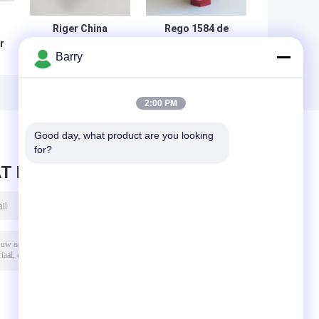
Riger China
Rego 1584 de
r
maken R622
Model 1st Waaier
Barry
R
gasdrukregelaar
van de de
Tweede fase Lpg
Drukregelaar
e
gasregelaar voor
Facultatieve
gasbranders
Lente van het
2:00 PM
Stadiumpropaan
voor Brander de
Good day, what product are you looking 
Met gas van LPG
for?
T BERICHT ACHTER