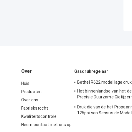
Over
Gasdrukregelaar
Bethel R622 model lage druk
Huis
Het binnenlandse van het d
Producten
Precisie Duurzame Gietijzer
Over ons
Gasregelgever Lichaam In t
Druk die van de het Propaan
Fabriekstocht
Sensus 496 Model
125psi van Sensus de Model
Kwaliteitscontrole
Stroom 243-12 Klep vermind
Neem contact met ons op