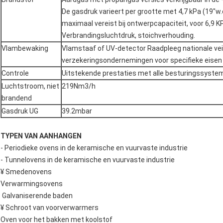
De gasdruk varieert per grootte met 4,7 kPa (19"w.
maximaal vereist bij ontwerpcapaciteit, voor 6,9 KP
Verbrandingsluchtdruk, stoichverhouding.
Vlambewaking
Vlamstaaf of UV-detector Raadpleeg nationale ve
verzekeringsondernemingen voor specifieke eisen 
Controle
Uitstekende prestaties met alle besturingssyste
Luchtstroom, niet
219Nm3/h
brandend
Gasdruk UG
39.2mbar
TYPEN VAN AANHANGEN
- Periodieke ovens in de keramische en vuurvaste industrie
- Tunnelovens in de keramische en vuurvaste industrie
¥ Smedenovens
Verwarmingsovens
️ Galvaniserende baden
¥ Schroot van voorverwarmers
Oven voor het bakken met koolstof