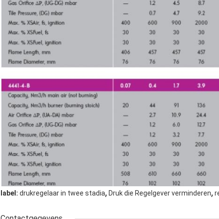
,
,
label:
drukregelaar in twee stadia
Druk die Regelgever verminderen
r
Contactgegevens