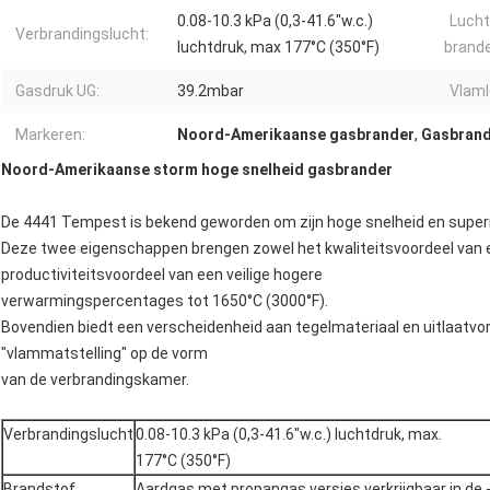
0.08-10.3 kPa (0,3-41.6"w.c.)
Lucht
Verbrandingslucht:
luchtdruk, max 177°C (350°F)
brand
Gasdruk UG:
39.2mbar
Vlaml
Markeren:
Noord-Amerikaanse gasbrander
,
Gasbrand
Noord-Amerikaanse storm hoge snelheid gasbrander
De 4441 Tempest is bekend geworden om zijn hoge snelheid en superi
Deze twee eigenschappen brengen zowel het kwaliteitsvoordeel van 
productiviteitsvoordeel van een veilige hogere
verwarmingspercentages tot 1650°C (3000°F).
Bovendien biedt een verscheidenheid aan tegelmateriaal en uitlaatvorme
"vlammatstelling" op de vorm
van de verbrandingskamer.
Verbrandingslucht
0.08-10.3 kPa (0,3-41.6"w.c.) luchtdruk, max.
177°C (350°F)
Brandstof
Aardgas met propangas versies verkrijgbaar in de 