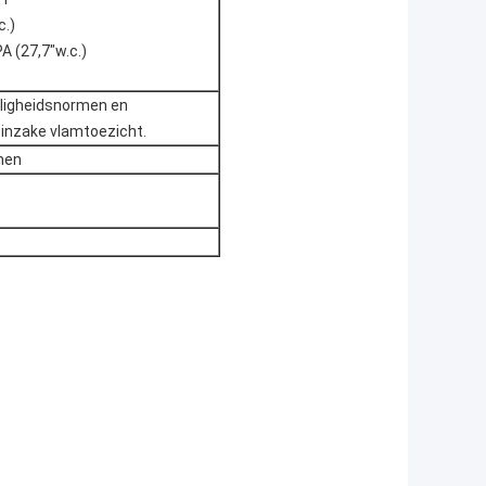
c.)
A (27,7"w.c.)
iligheidsnormen en
inzake vlamtoezicht.
men