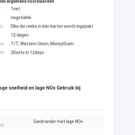
den Algemene voorwaarden:
:
1set
negotiable
s:
Elke die reeks in één karton wordt ingepakt
12 dagen
es:
T/T, Western Union, MoneyGram
en:
20sets in 12days
 snelheid en lage NOx Gebruik bij
Gasbrander met lage NOx
n: