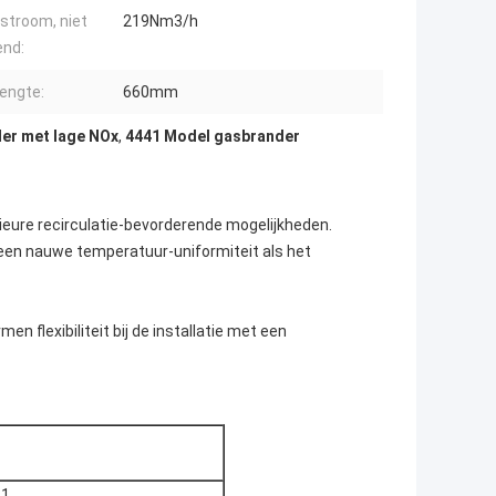
stroom, niet
219Nm3/h
end:
engte:
660mm
er met lage NOx
,
4441 Model gasbrander
eure recirculatie-bevorderende mogelijkheden.
een nauwe temperatuur-uniformiteit als het
n flexibiliteit bij de installatie met een
-1