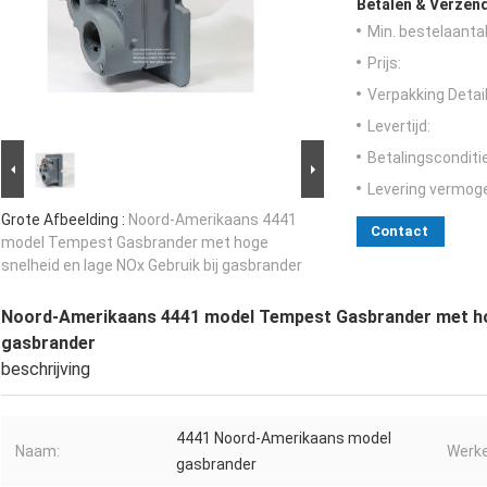
Betalen & Verzen
Min. bestelaantal
Prijs:
Verpakking Detail
Levertijd:
Betalingsconditi
Levering vermog
Grote Afbeelding :
Noord-Amerikaans 4441
Contact
model Tempest Gasbrander met hoge
snelheid en lage NOx Gebruik bij gasbrander
Noord-Amerikaans 4441 model Tempest Gasbrander met hoge
gasbrander
beschrijving
4441 Noord-Amerikaans model
Naam:
Werke
gasbrander