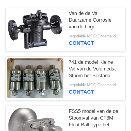
PRIVACYBELEID
Van de de Val
Duurzame Corrosie
van de hoge
Capaciteits het Van
negotiable MOQ:Onderhandeling
een flens voorzien
CONTACT
Stoom Type Uit
gegoten staal van de
Weerstands
741 de model Kleine
Omgekeerde Emmer
Val van de Volumedsc
Stoom het Bestand
volledig Verzegelde
negotiable MOQ:Onderhandeling
Ontwerp van 300
CONTACT
Graadtemperaturen
FSS5 model van de de
Stoomval van CF8M
Float Ball Type het