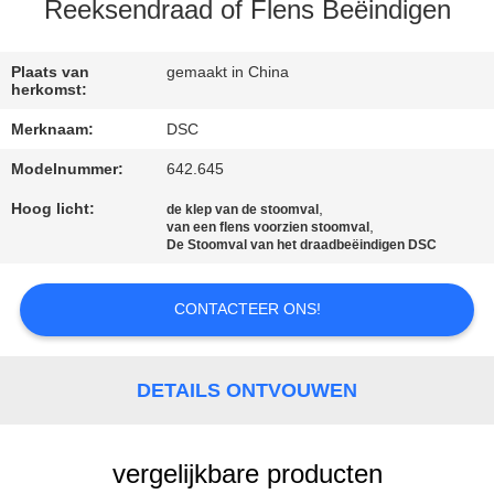
NEEM
Reeksendraad of Flens Beëindigen
CONTACT
MET
Plaats van
gemaakt in China
herkomst:
ONS
Merknaam:
DSC
OP
Modelnummer:
642.645
Hoog licht:
,
de klep van de stoomval
NIEUWS
,
van een flens voorzien stoomval
De Stoomval van het draadbeëindigen DSC
VRAAG
CONTACTEER ONS!
EEN
OFFERTE
DETAILS ONTVOUWEN
SITEMAP
vergelijkbare producten