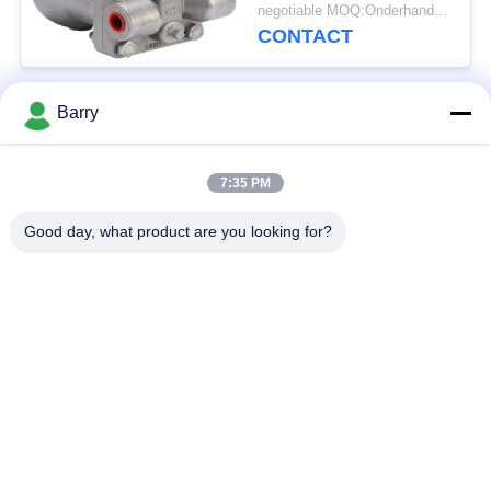
Roestvrije
negotiable MOQ:Onderhandeling
staalmateriaal
CONTACT
Barry
populaire categorieën
Alle
7:35 PM
Gasdrukregelaar
Fisher Gas Regulator
Good day, what product are you looking for?
Differentiële
DSC-Stoomval
Drukzender
Roestvrij
de klep van de
staalKogelklep
waterpoort
de klep van de
watervleugelklep
roestvrij staalbol