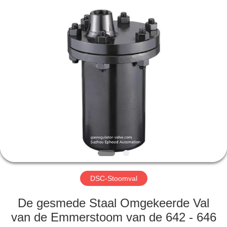
Automation
Equipment
Co.,
Ltd..
All
Rights
Reserved.
HUIS
PRODUCTEN
OVER
ONS
FABRIEKSTOCHT
DSC-Stoomval
KWALITEITSCONTROLE
De gesmede Staal Omgekeerde Val
van de Emmerstoom van de 642 - 646