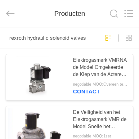
Automation
Equipment
Co.,
Producten
Ltd..
All
Rights
Reserved.
HUIS
rexroth hydraulic solenoid valves
PRODUCTEN
Elektrogasmerk VMRNA
de Model Omgekeerde
OVER
de Klep van de Acteren
ONS
hydraulische
negotiable MOQ:Overeen te komen
Solenoïde/Gasklep van
CONTACT
de Toestellen
FABRIEKSTOCHT
Automatische Opening
De Veiligheid van het
KWALITEITSCONTROLE
Elektrogasmerk VMR de
Model Snelle het
Openen Rexroth
negotiable MOQ:1set