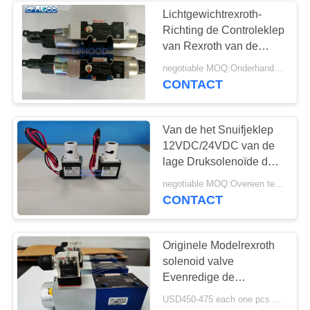
Lichtgewichtrexroth-
Richting de Controleklep
van Rexroth van de
Solenoïdeklep
negotiable MOQ:Onderhandeling
CONTACT
Van de het Snuifjeklep
12VDC/24VDC van de
lage Druksolenoïde de
Buisgrootte 6mm*8mm
negotiable MOQ:Overeen te komen
voor Materiaal
CONTACT
Originele Modelrexroth
solenoid valve
Evenredige de
DrukAfblaasklep van
USD450-475 each one pcs MOQ:2pcs
DBETX