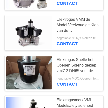
NEEM
Legering van het het
CONTACT
Stadiumaluminium van
CONTACT
de Solenoïdeklep Enige
MET
Elektrogas VMM de
ONS
Model Veelvoudige Klep
van de
OP
Veiligheidssolenoïde
negotiable MOQ:Overeen te komen
voor Gas Regelende
CONTACT
NIEUWS
Treinen
Elektrogas Snelle het
VRAAG
Openen Solenoïdeklep
EEN
vml7-2 DN65 voor de
Branders van de
OFFERTE
negotiable MOQ:Overeen te komen
Gasmacht
CONTACT
SITEMAP
Elektrogasmerk VML
Modelsafety solenoid