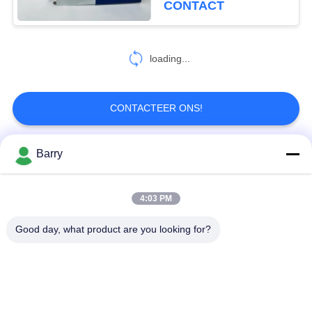
CONTACT
loading...
CONTACTEER ONS!
Barry
populaire categorieën
Alle
4:03 PM
Gasdrukregelaar
Fisher Gas Regulator
Good day, what product are you looking for?
Differentiële
DSC-Stoomval
Drukzender
Roestvrij
de klep van de