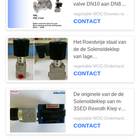
PRIVACYBELEID
valve DN10 aan DN80-
Grootte
negotiable MOQ:Overeen te komen
CONTACT
Het Roestvrije staal van
de de Solenoïdeklep
van lage
Temperatuurrexroth voor
negotiable MOQ:Onderhandeling
Cryogeen Materiaal
CONTACT
De originele van de de
Solenoïdeklep van m-
3SED Rexroth Klep van
Seat Richting met
negotiable MOQ:Onderhandeling
Solenoïdeaandrijving
CONTACT