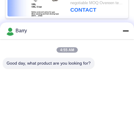
Grootte
negotiable MOQ:Overeen te komen
CONTACT
Barry
populaire categorieën
Alle
4:55 AM
Gasdrukregelaar
Fisher Gas Regulator
Good day, what product are you looking for?
Differentiële
DSC-Stoomval
Drukzender
Roestvrij
de klep van de
staalKogelklep
waterpoort
de klep van de
watervleugelklep
roestvrij staalbol