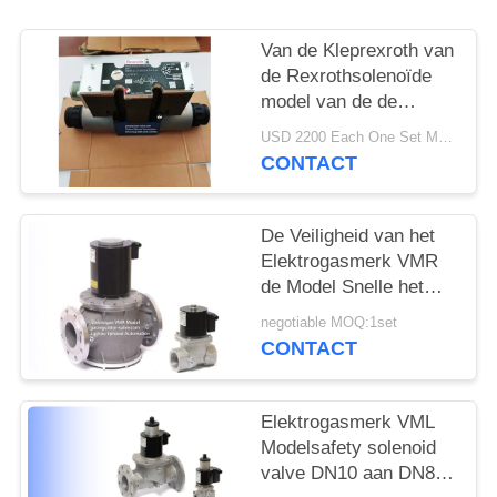
PRIVACYBELEID
Van de Kleprexroth van
de Rexrothsolenoïde
model van de de
Controleklep 3DREP6C
USD 2200 Each One Set MOQ:2sets
het Richting
CONTACT
De Veiligheid van het
Elektrogasmerk VMR
de Model Snelle het
Openen Rexroth
negotiable MOQ:1set
Legering van het het
CONTACT
Stadiumaluminium van
de Solenoïdeklep Enige
Elektrogasmerk VML
Modelsafety solenoid
valve DN10 aan DN80-