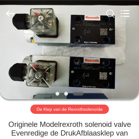
Automation
Equipment
Co.,
Ltd..
All
Rights
Reserved.
HUIS
PRODUCTEN
OVER
ONS
FABRIEKSTOCHT
De Klep van de Rexrothsolenoïde
KWALITEITSCONTROLE
Originele Modelrexroth solenoid valve
Evenredige de DrukAfblaasklep van