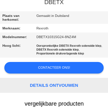
NEEM
DBETX
CONTACT
MET
Plaats van
Gemaakt in Duitsland
herkomst:
ONS
Merknaam:
Rexroth
OP
Modelnummer:
DBETX10315G24-8NZ4M
Hoog licht:
,
Oorspronkelijke DBETX Rexroth solenoïde klep
NIEUWS
,
DBETX Rexroth solenoïde klep
Proportionele drukverlagende klep
VRAAG
CONTACTEER ONS!
EEN
OFFERTE
DETAILS ONTVOUWEN
SITEMAP
vergelijkbare producten