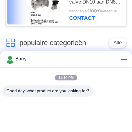
valve DN10 aan DN80-
Grootte
negotiable MOQ:Overeen te komen
CONTACT
populaire categorieën
Alle
Barry
Gasdrukregelaar
Fisher Gas Regulator
11:10 PM
Differentiële
DSC-Stoomval
Drukzender
Good day, what product are you looking for?
Roestvrij
de klep van de
staalKogelklep
waterpoort
de klep van de