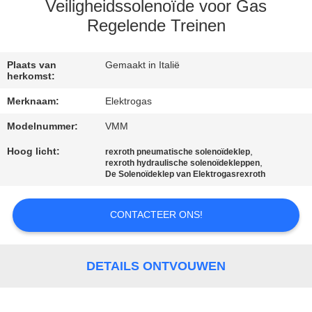
NEEM
Veiligheidssolenoïde voor Gas
CONTACT
Regelende Treinen
MET
Plaats van
Gemaakt in Italië
ONS
herkomst:
OP
Merknaam:
Elektrogas
Modelnummer:
VMM
NIEUWS
Hoog licht:
,
rexroth pneumatische solenoïdeklep
,
rexroth hydraulische solenoïdekleppen
De Solenoïdeklep van Elektrogasrexroth
VRAAG
EEN
CONTACTEER ONS!
OFFERTE
DETAILS ONTVOUWEN
SITEMAP