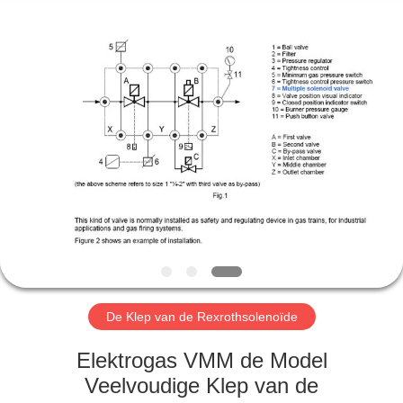
Automation
Equipment
Co.,
Ltd..
All
Rights
Reserved.
HUIS
PRODUCTEN
OVER
ONS
FABRIEKSTOCHT
De Klep van de Rexrothsolenoïde
KWALITEITSCONTROLE
Elektrogas VMM de Model
Veelvoudige Klep van de