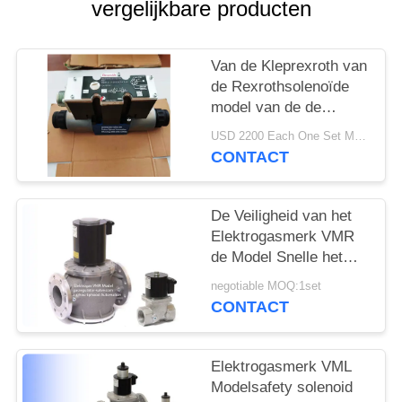
PRIVACYBELEID
vergelijkbare producten
Van de Kleprexroth van
de Rexrothsolenoïde
model van de de
Controleklep 3DREP6C
USD 2200 Each One Set MOQ:2sets
het Richting
CONTACT
De Veiligheid van het
Elektrogasmerk VMR
de Model Snelle het
Openen Rexroth
negotiable MOQ:1set
Legering van het het
CONTACT
Stadiumaluminium van
de Solenoïdeklep Enige
Elektrogasmerk VML
Modelsafety solenoid