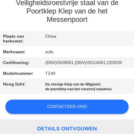
NEEM
Veiligheidsroestvrije staal van de
CONTACT
Poortklep Klep van de het
Messenpoort
MET
ONS
Plaats van
China
OP
herkomst:
Merknaam:
sufa
NIEUWS
Certificering:
(DNV)ISO9001,(DNV)ISO14001,CE0035
Modelnummer:
TZ49
VRAAG
Hoog licht:
,
De stevige Klep van de Wigpoort
EEN
de poortklep van het roestvrij staalmes
OFFERTE
CONTACTEER ONS!
SITEMAP
DETAILS ONTVOUWEN