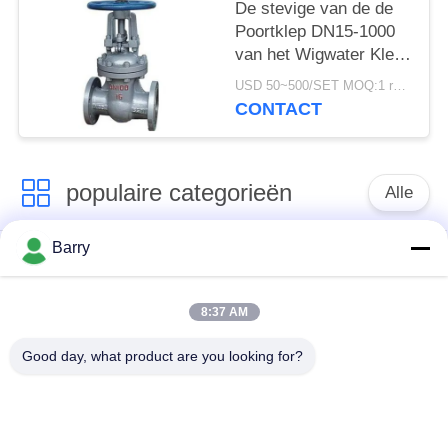
De stevige van de de
Poortklep DN15-1000
van het Wigwater Klep
van de de Wigpoort
USD 50~500/SET MOQ:1 reeks
Standaard
CONTACT
Veerkrachtige
populaire categorieën
Alle
Barry
Gasdrukregelaar
Fisher Gas Regulator
8:37 AM
Differentiële
DSC-Stoomval
Drukzender
Good day, what product are you looking for?
Roestvrij
de klep van de
staalKogelklep
waterpoort