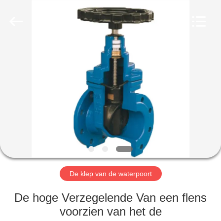
Automation
Equipment
Co.,
Ltd..
All
Rights
Reserved.
HUIS
PRODUCTEN
OVER
ONS
FABRIEKSTOCHT
De klep van de waterpoort
KWALITEITSCONTROLE
De hoge Verzegelende Van een flens
voorzien van het de