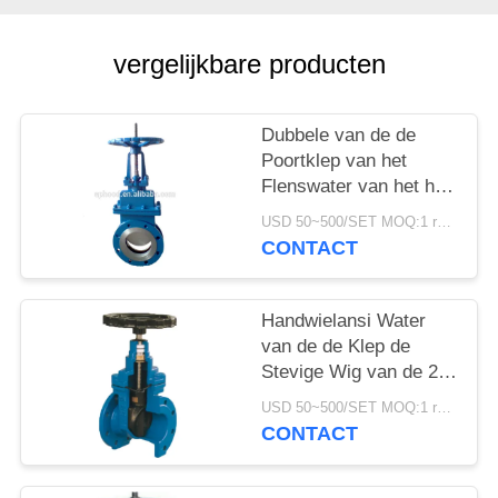
PRIVACYBELEID
vergelijkbare producten
Dubbele van de de
Poortklep van het
Flenswater van het het
Roestvrije staalmes
USD 50~500/SET MOQ:1 reeks
Hand In werking
CONTACT
gestelde de Poortklep
Handwielansi Water
van de de Klep de
Stevige Wig van de 2
Duimpoort van de de
USD 50~500/SET MOQ:1 reeks
Poortklep
CONTACT
Handverrichting