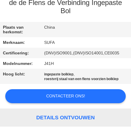
NEEM
de de Flens de Verbinding Ingepaste
CONTACT
Bol
MET
Plaats van
China
ONS
herkomst:
OP
Merknaam:
SUFA
Certificering:
(DNV)ISO9001,(DNV)ISO14001,CE0035
NIEUWS
Modelnummer:
J41H
Hoog licht:
,
VRAAG
ingepaste bolklep
roestvrij staal van een flens voorzien bolklep
EEN
OFFERTE
CONTACTEER ONS!
SITEMAP
DETAILS ONTVOUWEN