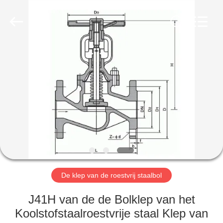
Automation
Equipment
Co.,
Ltd..
All
Rights
Reserved.
HUIS
PRODUCTEN
OVER
ONS
FABRIEKSTOCHT
De klep van de roestvrij staalbol
KWALITEITSCONTROLE
J41H van de de Bolklep van het
Koolstofstaalroestvrije staal Klep van