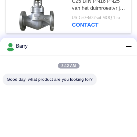
C25 DIN PN16 PN25
van het duimroestvrije
staal van de de
USD 50~500/set MOQ:1 reeks
Luchtstoom de
CONTACT
Blaasbalgenverbinding
Barry
populaire categorieën
Alle
3:12 AM
Gasdrukregelaar
Fisher Gas Regulator
Good day, what product are you looking for?
Differentiële
DSC-Stoomval
Drukzender
Roestvrij
de klep van de
staalKogelklep
waterpoort