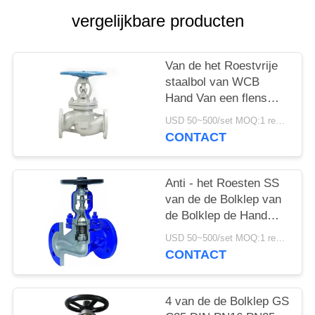
PRIVACYBELEID
vergelijkbare producten
Van de het Roestvrije
staalbol van WCB
Hand Van een flens
voorzien de Bolklep
USD 50~500/set MOQ:1 reeks
DN100 Klep face to
CONTACT
face
Anti - het Roesten SS
van de de Bolklep van
de Bolklep de Hand
Corrosieve Weerstand
USD 50~500/set MOQ:1 reeks
CONTACT
4 van de de Bolklep GS