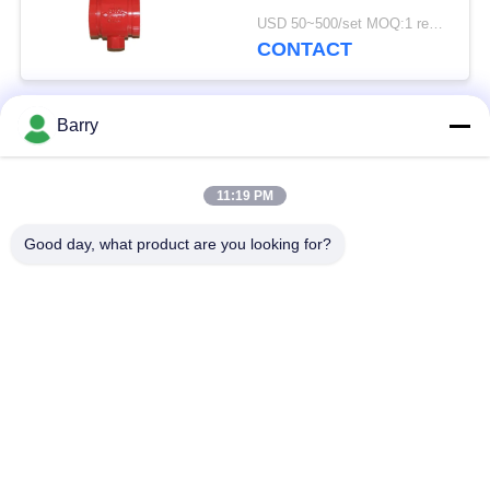
Beëindigenwater voor
USD 50~500/set MOQ:1 reeks
Middelgroot Chemisch
CONTACT
product wordt
gemotoriseerd
Barry
populaire categorieën
Alle
11:19 PM
Gasdrukregelaar
Fisher Gas Regulator
Good day, what product are you looking for?
Differentiële
DSC-Stoomval
Drukzender
Roestvrij
de klep van de
staalKogelklep
waterpoort
de klep van de
watervleugelklep
roestvrij staalbol