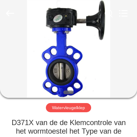
Automation
Equipment
Co.,
Ltd..
All
Rights
Reserved.
HUIS
PRODUCTEN
OVER
ONS
FABRIEKSTOCHT
Watervleugelklep
KWALITEITSCONTROLE
D371X van de de Klemcontrole van
het wormtoestel het Type van de