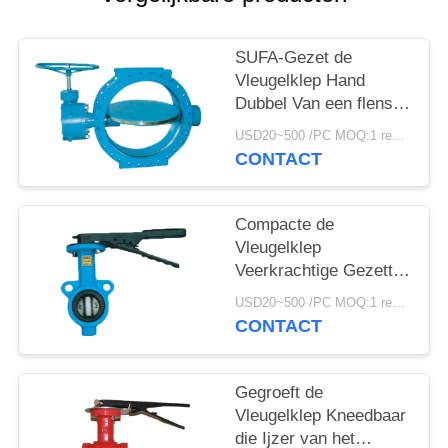
PRIVACYBELEID
SUFA-Gezet de
Vleugelklep Hand
Dubbel Van een flens
voorzien Metaal van
USD20~500 /PC MOQ:1 reeks
het Merk Groot Water
CONTACT
aan Metaal
Compacte de
Vleugelklep
Veerkrachtige Gezette
Vleugelkleppen van
USD20~500 /PC MOQ:1 reeks
Structuurflowseal
CONTACT
Gegroeft de
Vleugelklep Kneedbaar
die Ijzer van het