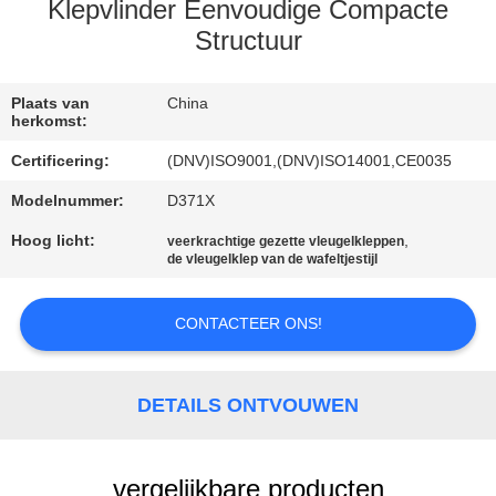
NEEM
Klepvlinder Eenvoudige Compacte
CONTACT
Structuur
MET
Plaats van
China
ONS
herkomst:
OP
Certificering:
(DNV)ISO9001,(DNV)ISO14001,CE0035
Modelnummer:
D371X
NIEUWS
Hoog licht:
,
veerkrachtige gezette vleugelkleppen
de vleugelklep van de wafeltjestijl
VRAAG
EEN
CONTACTEER ONS!
OFFERTE
DETAILS ONTVOUWEN
SITEMAP
vergelijkbare producten