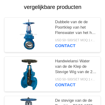
PRIVACYBELEID
vergelijkbare producten
Dubbele van de de
Poortklep van het
Flenswater van het het
Roestvrije staalmes
USD 50~500/SET MOQ:1 reeks
Hand In werking
CONTACT
gestelde de Poortklep
Handwielansi Water
van de de Klep de
Stevige Wig van de 2
Duimpoort van de de
USD 50~500/SET MOQ:1 reeks
Poortklep
CONTACT
Handverrichting
De stevige van de de