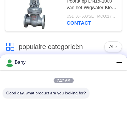
Poortklep DN15-1000
van het Wigwater Klep
van de de Wigpoort
USD 50~500/SET MOQ:1 reeks
Standaard
CONTACT
Veerkrachtige
populaire categorieën
Alle
Barry
Gasdrukregelaar
Fisher Gas Regulator
7:17 AM
Differentiële
DSC-Stoomval
Drukzender
Good day, what product are you looking for?
Roestvrij
de klep van de
staalKogelklep
waterpoort