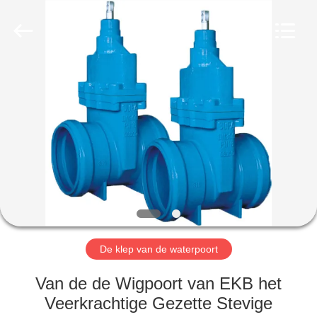
Automation
Equipment
Co.,
Ltd..
All
Rights
Reserved.
HUIS
PRODUCTEN
OVER
ONS
FABRIEKSTOCHT
De klep van de waterpoort
KWALITEITSCONTROLE
Van de de Wigpoort van EKB het
Veerkrachtige Gezette Stevige