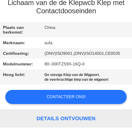
NEEM
Lichaam van de de Klepwcb Klep met
CONTACT
Contactdooseinden
MET
Plaats van
China
ONS
herkomst:
OP
Merknaam:
sufa
Certificering:
(DNV)ISO9001,(DNV)ISO14001,CE0035
NIEUWS
Modelnummer:
80~300TZ59X-16Q-0
Hoog licht:
,
VRAAG
De stevige Klep van de Wigpoort
de veerkrachtige klep van de wigpoort
EEN
OFFERTE
CONTACTEER ONS!
SITEMAP
DETAILS ONTVOUWEN