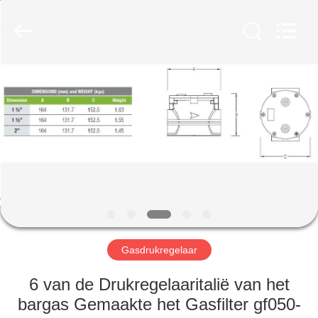
Automation
Equipment
Co.,
Ltd..
All
Rights
Reserved.
HUIS
PRODUCTEN
OVER
ONS
FABRIEKSTOCHT
Gasdrukregelaar
KWALITEITSCONTROLE
6 van de Drukregelaaritalië van het
bargas Gemaakte het Gasfilter gf050-