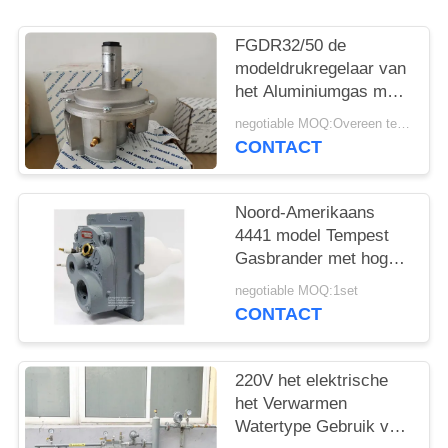
PRIVACYBELEID
FGDR32/50 de
modeldrukregelaar van
het Aluminiumgas met
Gebouwd in Filter Italië
negotiable MOQ:Overeen te komen
Giuliani Gemaakte
CONTACT
Anello
Noord-Amerikaans
4441 model Tempest
Gasbrander met hoge
snelheid en lage NOx
negotiable MOQ:1set
Gebruik bij gasbrander
CONTACT
220V het elektrische
het Verwarmen
Watertype Gebruik van