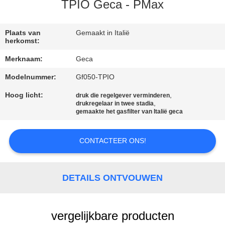
NEEM
TPIO Geca - PMax
CONTACT
MET
Plaats van
Gemaakt in Italië
herkomst:
ONS
Merknaam:
Geca
OP
Modelnummer:
Gf050-TPIO
Hoog licht:
,
druk die regelgever verminderen
NIEUWS
,
drukregelaar in twee stadia
gemaakte het gasfilter van Italië geca
VRAAG
CONTACTEER ONS!
EEN
OFFERTE
DETAILS ONTVOUWEN
SITEMAP
vergelijkbare producten