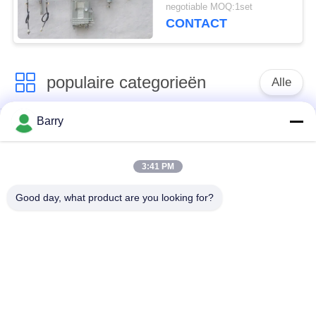
de het Gasverstuiver
negotiable MOQ:1set
van LPG bij Gasfornuis
CONTACT
populaire categorieën
Alle
Barry
Gasdrukregelaar
Fisher Gas Regulator
3:41 PM
Differentiële
DSC-Stoomval
Drukzender
Good day, what product are you looking for?
Roestvrij
de klep van de
staalKogelklep
waterpoort
de klep van de
watervleugelklep
roestvrij staalbol