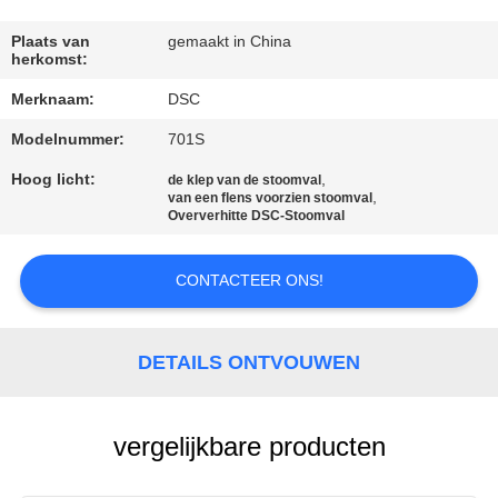
NEEM
CONTACT
Plaats van
gemaakt in China
herkomst:
MET
Merknaam:
DSC
ONS
Modelnummer:
701S
OP
Hoog licht:
,
de klep van de stoomval
,
van een flens voorzien stoomval
NIEUWS
Oververhitte DSC-Stoomval
CONTACTEER ONS!
VRAAG
EEN
OFFERTE
DETAILS ONTVOUWEN
SITEMAP
vergelijkbare producten