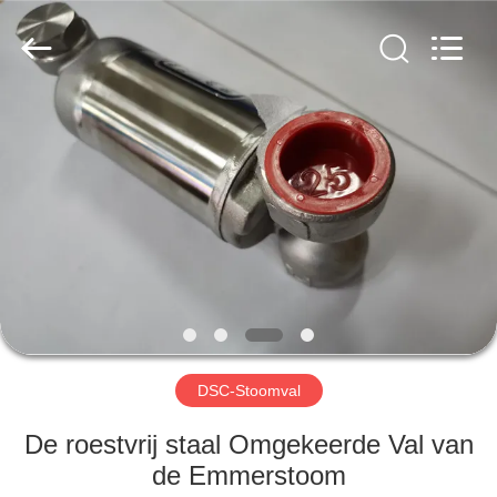
Automation
Equipment
Co.,
Ltd..
All
Rights
Reserved.
HUIS
PRODUCTEN
OVER
ONS
FABRIEKSTOCHT
DSC-Stoomval
KWALITEITSCONTROLE
De roestvrij staal Omgekeerde Val van
de Emmerstoom