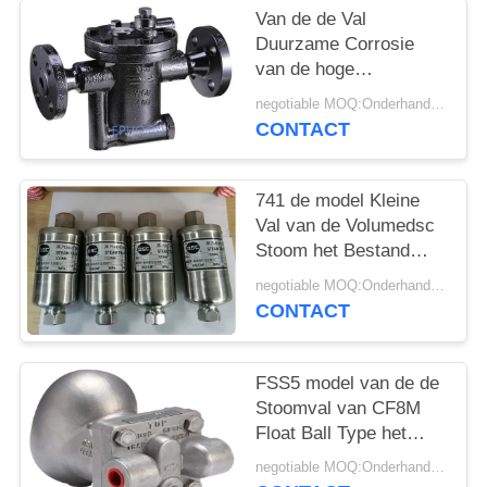
PRIVACYBELEID
Van de de Val
Duurzame Corrosie
van de hoge
Capaciteits het Van
negotiable MOQ:Onderhandeling
een flens voorzien
CONTACT
Stoom Type Uit
gegoten staal van de
Weerstands
741 de model Kleine
Omgekeerde Emmer
Val van de Volumedsc
Stoom het Bestand
volledig Verzegelde
negotiable MOQ:Onderhandeling
Ontwerp van 300
CONTACT
Graadtemperaturen
FSS5 model van de de
Stoomval van CF8M
Float Ball Type het
Roestvrije
negotiable MOQ:Onderhandeling
staalmateriaal