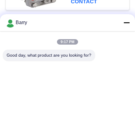
CONTACT
Barry
populaire categorieën
Alle
9:17 PM
Gasdrukregelaar
Fisher Gas Regulator
Good day, what product are you looking for?
Differentiële
DSC-Stoomval
Drukzender
Roestvrij
de klep van de
staalKogelklep
waterpoort
de klep van de
watervleugelklep
roestvrij staalbol