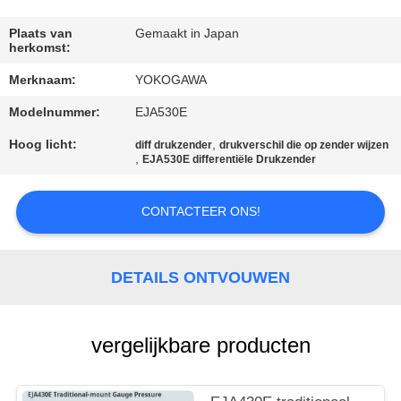
NEEM
CONTACT
Plaats van
Gemaakt in Japan
herkomst:
MET
Merknaam:
YOKOGAWA
ONS
Modelnummer:
EJA530E
OP
Hoog licht:
,
diff drukzender
drukverschil die op zender wijzen
,
EJA530E differentiële Drukzender
NIEUWS
CONTACTEER ONS!
VRAAG
EEN
DETAILS ONTVOUWEN
OFFERTE
vergelijkbare producten
SITEMAP