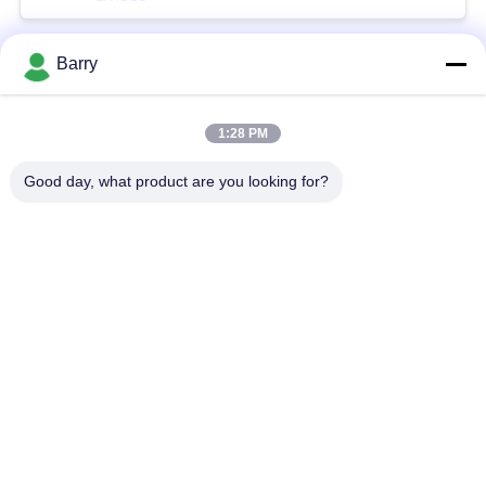
Barry
populaire categorieën
Alle
1:28 PM
Gasdrukregelaar
Fisher Gas Regulator
Good day, what product are you looking for?
Differentiële
DSC-Stoomval
Drukzender
Roestvrij
de klep van de
staalKogelklep
waterpoort
de klep van de
watervleugelklep
roestvrij staalbol