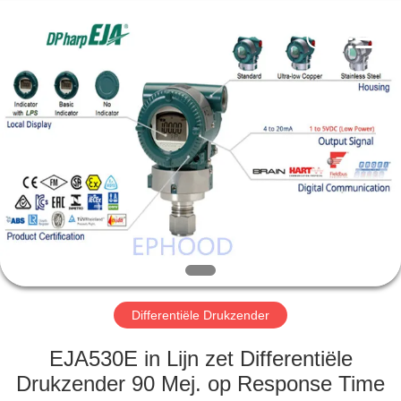
Automation
Equipment
Co.,
Ltd..
All
Rights
Reserved.
HUIS
PRODUCTEN
OVER
ONS
FABRIEKSTOCHT
Differentiële Drukzender
KWALITEITSCONTROLE
EJA530E in Lijn zet Differentiële
Drukzender 90 Mej. op Response Time