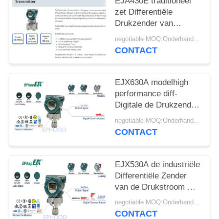
PRIVACYBELEID
EJA430E traditioneel
zet Differentiële
Drukzender van
Origineel Japan op
negotiable MOQ:Onderhandeling
CONTACT
EJX630A modelhigh
performance diff-
Digitale de Drukzender
van de Drukzender
negotiable MOQ:Onderhandeling
CONTACT
EJX530A de industriële
Differentiële Zender
van de Drukstroom met
Nauwkeurige Meting
negotiable MOQ:Onderhandeling
CONTACT