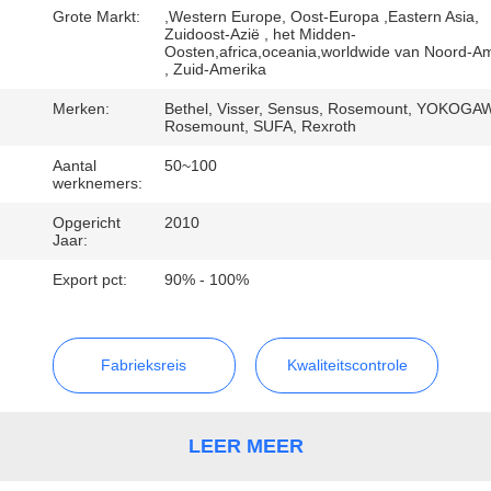
NEEM
Grote Markt:
,Western Europe, Oost-Europa ,Eastern Asia,
CONTACT
Zuidoost-Azië , het Midden-
Oosten,africa,oceania,worldwide van Noord-A
, Zuid-Amerika
MET
ONS
Merken:
Bethel, Visser, Sensus, Rosemount, YOKOGA
Rosemount, SUFA, Rexroth
OP
Aantal
50~100
werknemers:
NIEUWS
Opgericht
2010
Jaar:
Export pct:
90% - 100%
VRAAG
EEN
OFFERTE
Fabrieksreis
Kwaliteitscontrole
SITEMAP
LEER MEER