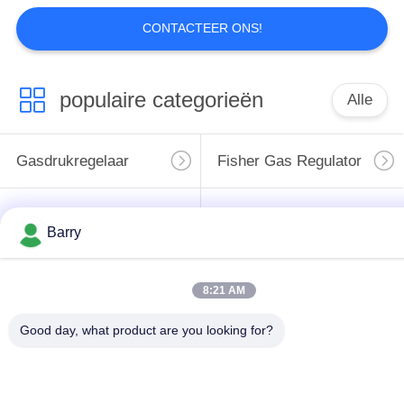
PRIVACYBELEID
CONTACTEER ONS!
populaire categorieën
Alle
Gasdrukregelaar
Fisher Gas Regulator
Differentiële
DSC-Stoomval
Barry
Drukzender
Roestvrij
de klep van de
8:21 AM
staalKogelklep
waterpoort
Good day, what product are you looking for?
de klep van de
watervleugelklep
roestvrij staalbol