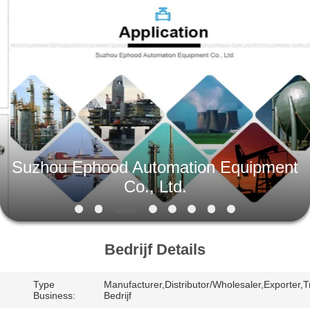
Automation
Equipment
Co.,
Ltd..
All
Rights
Reserved.
HUIS
PRODUCTEN
OVER
Suzhou Ephood Automation Equipment
ONS
Co., Ltd.
FABRIEKSTOCHT
Bedrijf Details
KWALITEITSCONTROLE
Type
Manufacturer,Distributor/Wholesaler,Exporter,T
Business:
Bedrijf