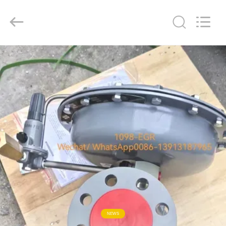
Automation
Equipment
Co.,
Ltd..
All
Rights
Reserved.
HUIS
PRODUCTEN
OVER
ONS
FABRIEKSTOCHT
KWALITEITSCONTROLE
NEWS