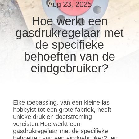
NEEM
Aug 23, 2025
CONTACT
Hoe werkt een
MET
gasdrukregelaar met
ONS
OP
de specifieke
behoeften van de
NIEUWS
eindgebruiker?
VRAAG
EEN
OFFERTE
Elke toepassing, van een kleine las
hobbyist tot een grote fabriek, heeft
unieke druk en doorstroming
SITEMAP
vereisten.Hoe werkt een
gasdrukregelaar met de specifieke
behoeften van een eindgebruiker?, en