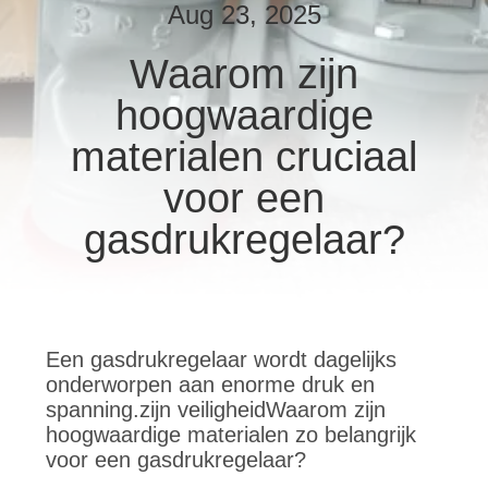
NEEM
Aug 23, 2025
CONTACT
Waarom zijn
MET
hoogwaardige
ONS
OP
materialen cruciaal
voor een
NIEUWS
gasdrukregelaar?
VRAAG
EEN
OFFERTE
Een gasdrukregelaar wordt dagelijks
onderworpen aan enorme druk en
spanning.zijn veiligheidWaarom zijn
SITEMAP
hoogwaardige materialen zo belangrijk
voor een gasdrukregelaar?