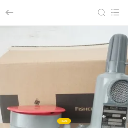
Automation
Equipment
Co.,
Ltd..
All
Rights
Reserved.
HUIS
PRODUCTEN
OVER
ONS
FABRIEKSTOCHT
KWALITEITSCONTROLE
NEWS