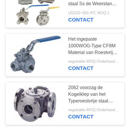
PRIVACYBELEID
staal Ss de Weerstand
van de Kogelklepbrand
USD20~500 /PC MOQ:1
CONTACT
Het ingepaste
1000WOG-Type CF8M
Material van Roestvrij
staalKogelklep 2057N
negotiable MOQ:Onderhandeling
CONTACT
2062 voorzag de
Kogelklep van het
Typeroestvrije staal
Beëindigen 5 Manier
negotiable MOQ:Onderhandeling
van een flens150LB
CONTACT
Druk