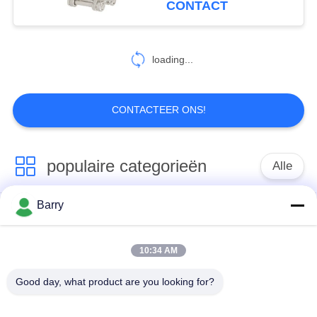
CONTACT
loading...
CONTACTEER ONS!
populaire categorieën
Alle
Barry
Gasdrukregelaar
Fisher Gas Regulator
10:34 AM
Differentiële
DSC-Stoomval
Drukzender
Good day, what product are you looking for?
Roestvrij
de klep van de