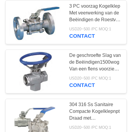
3 PC voorzag Kogelklep
Met veerwerking van de
Beëindigen de Roestvrij
staal Ingepaste
USD20~500 /PC MOQ:1
Kogelklep van een flens
CONTACT
De geschroefte Slag van
de Beëindigen1500wog
Van een flens voorzien
Kogelklep - uit het
USD20~500 /PC MOQ:1
Ontwerp van de
CONTACT
Bewijsstam
304 316 Ss Sanitaire
Compacte Kogelklepnpt
Draad met
Spiraalvormige
USD20~500 /PC MOQ:1
Gekronkelde Pakking