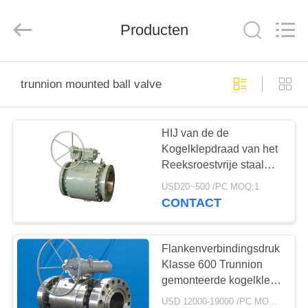
Automation
Equipment
Co.,
Producten
Ltd..
All
Rights
Reserved.
HUIS
trunnion mounted ball valve
PRODUCTEN
HIJ van de de
Kogelklepdraad van het
OVER
Reeksroestvrije staal
ONS
Tap Opgezet
USD20~500 /PC MOQ:1
Verbindingstype
CONTACT
FABRIEKSTOCHT
Flankenverbindingsdruk
KWALITEITSCONTROLE
Klasse 600 Trunnion
gemonteerde kogelklep
Worm Bevel Gearbox
USD 12000-19000 /PC MOQ:1