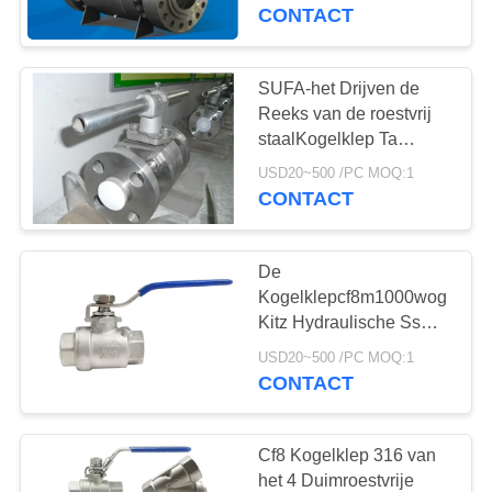
NEEM
Brandvast Antistatisch
CONTACT
ontwerp
CONTACT
MET
SUFA-het Drijven de
ONS
Reeks van de roestvrij
staalKogelklep Ta
OP
voorzag Beëindigen van
USD20~500 /PC MOQ:1
een flens Drijvend
CONTACT
NIEUWS
Kogelklep
De
VRAAG
Kogelklepcf8m1000wog
EEN
Kitz Hydraulische Ss
van het waterroestvrije
OFFERTE
USD20~500 /PC MOQ:1
staal Draadbsp
CONTACT
Kogelklep
SITEMAP
Cf8 Kogelklep 316 van
het 4 Duimroestvrije