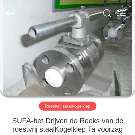
Automation
Equipment
Co.,
Ltd..
All
Rights
Reserved.
HUIS
PRODUCTEN
OVER
ONS
FABRIEKSTOCHT
Roestvrij staalKogelklep
KWALITEITSCONTROLE
SUFA-het Drijven de Reeks van de
roestvrij staalKogelklep Ta voorzag