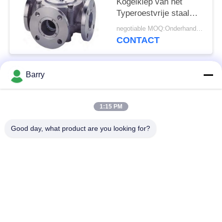
Kogelklep van het
Typeroestvrije staal
Beëindigen 5 Manier
negotiable MOQ:Onderhandeling
van een flens150LB
CONTACT
Druk
Barry
populaire categorieën
Alle
1:15 PM
Gasdrukregelaar
Fisher Gas Regulator
Good day, what product are you looking for?
Differentiële
DSC-Stoomval
Drukzender
Roestvrij
de klep van de
staalKogelklep
waterpoort