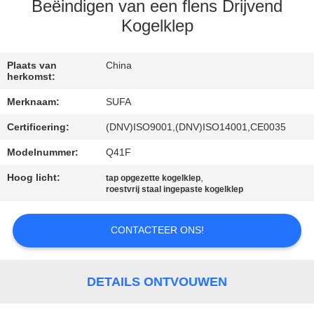
NEEM
Beëindigen van een flens Drijvend
CONTACT
Kogelklep
MET
Plaats van
China
ONS
herkomst:
OP
Merknaam:
SUFA
Certificering:
(DNV)ISO9001,(DNV)ISO14001,CE0035
NIEUWS
Modelnummer:
Q41F
Hoog licht:
,
VRAAG
tap opgezette kogelklep
roestvrij staal ingepaste kogelklep
EEN
OFFERTE
CONTACTEER ONS!
SITEMAP
DETAILS ONTVOUWEN