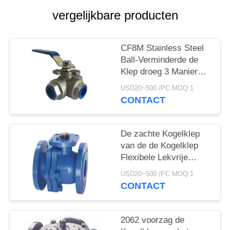
PRIVACYBELEID
vergelijkbare producten
CF8M Stainless Steel
Ball-Verminderde de
Klep droeg 3 Manier
1000 psi met
USD20~500 /PC MOQ:1
Draadverbinding
CONTACT
De zachte Kogelklep
van de de Kogelklep
Flexibele Lekvrije
Datatransportbesturing
USD20~500 /PC MOQ:1
van het Verbindings
CONTACT
Kneedbare Ijzer
2062 voorzag de