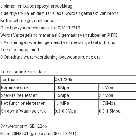
o binnen en buiten epoxyharsdeklaag.
o de drijven-Bal en de filter allebei worden gemaakt van brons.
Betrouwbare gezondheidsaard:
O de Epoxyharsdeklaag is tot GB/T17219.
Wordt Verzegelend materiaal 0 gemaakt van rubber en PTFE.
0 Versieringen worden gemaakt van roestvrij staal of brons.
Toepassingsgebied:
O Drinkbare watervoorziening, bouwconstructie etc.
Technische kenmerken:
testnorm
GB12245
Nominale druk
1.0Mpa
1.6Mpa
Sterkte het testen
1.5Mpa
2.4Mpa
Het functionele testen
1.1MPa
1.76Mpa
Stroomafwaartse druk
0.3-0.9Mpa
0.3-1.5Mpa
Ontwerpnorm: GB12246
Flens: DIN2501 (gelijke aan GB/T17241)