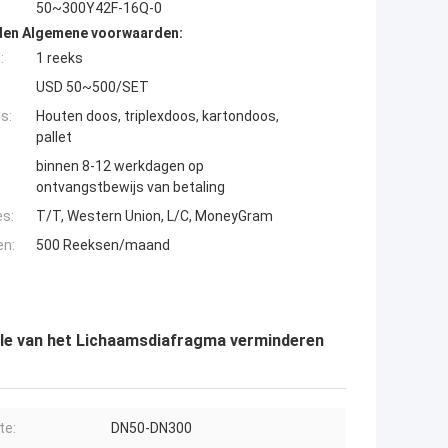
50~300Y42F-16Q-0
den Algemene voorwaarden:
:
1 reeks
USD 50~500/SET
s:
Houten doos, triplexdoos, kartondoos,
pallet
binnen 8-12 werkdagen op
ontvangstbewijs van betaling
es:
T/T, Western Union, L/C, MoneyGram
en:
500 Reeksen/maand
ole van het Lichaamsdiafragma verminderen
te:
DN50-DN300