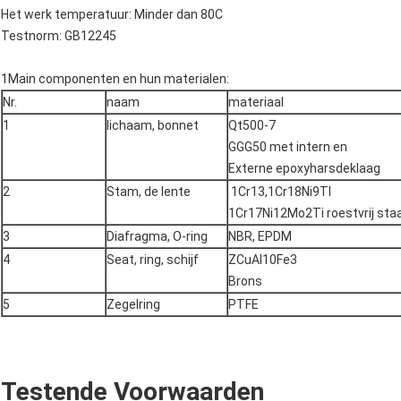
Het werk temperatuur: Minder dan 80C
Testnorm: GB12245
1Main componenten en hun materialen:
Nr.
naam
materiaal
1
lichaam, bonnet
Qt500-7
GGG50 met intern en
Externe epoxyharsdeklaag
2
Stam, de lente
1Cr13,1Cr18Ni9TI
1Cr17Ni12Mo2Ti roestvrij staa
3
Diafragma, O-ring
NBR, EPDM
4
Seat, ring, schijf
ZCuAl10Fe3
Brons
5
Zegelring
PTFE
Testende Voorwaarden