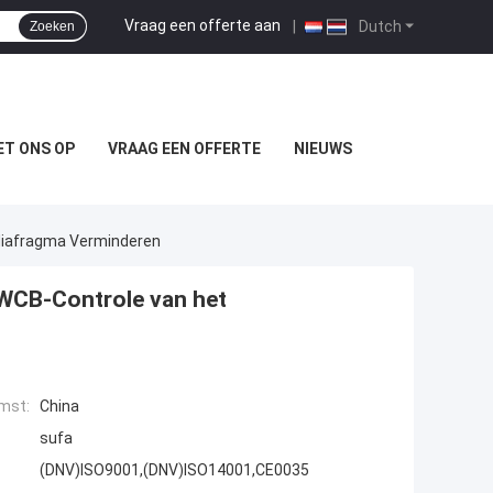
Vraag een offerte aan
|
Dutch
Zoeken
T ONS OP
VRAAG EEN OFFERTE
NIEUWS
sdiafragma Verminderen
e WCB-Controle van het
mst:
China
sufa
(DNV)ISO9001,(DNV)ISO14001,CE0035