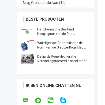
Neig Grensschakelaar
(14)
BESTE PRODUCTEN
Het chemische Bestand
Hoogtepunt van de Drie
StukKogelklep droeg Titanium of
Ss Materiaal
Wafeltjetype Antistatische de
Norm van de GietijzerKogelklep
DN50 1.6Mpa DIN
De harde Kogelklep van het
Verbindingsroestvrije staal dreef
Kogelklep Met veerwerking
IK BEN ONLINE CHATTEN NU