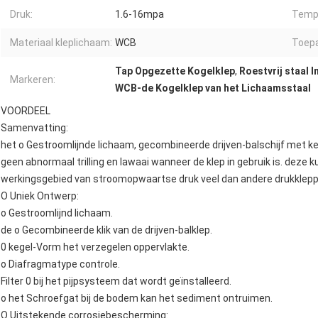
Druk:
1.6-16mpa
Temp
Materiaal kleplichaam:
WCB
Toepa
Tap Opgezette Kogelklep
,
Roestvrij staal 
Markeren:
WCB-de Kogelklep van het Lichaamsstaal
VOORDEEL
Samenvatting:
het o Gestroomlijnde lichaam, gecombineerde drijven-balschijf met k
geen abnormaal trilling en lawaai wanneer de klep in gebruik is. deze
werkingsgebied van stroomopwaartse druk veel dan andere drukkleppe
O Uniek Ontwerp:
o Gestroomlijnd lichaam.
de o Gecombineerde klik van de drijven-balklep.
0 kegel-Vorm het verzegelen oppervlakte.
o Diafragmatype controle.
Filter 0 bij het pijpsysteem dat wordt geïnstalleerd.
o het Schroefgat bij de bodem kan het sediment ontruimen.
O Uitstekende corrosiebescherming: