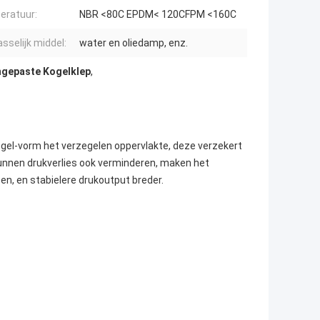
eratuur:
NBR <80C EPDM< 120CFPM <160C
sselijk middel:
water en oliedamp, enz.
Ingepaste Kogelklep
,
egel-vorm het verzegelen oppervlakte, deze verzekert
 kunnen drukverlies ook verminderen, maken het
n, en stabielere drukoutput breder.