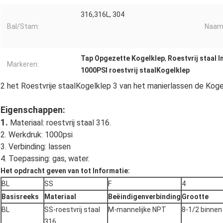
316,316L, 304
Bal/Stam:
Naam
Tap Opgezette Kogelklep
,
Roestvrij staal 
Markeren:
1000PSI roestvrij staalKogelklep
2 het Roestvrije staalKogelklep 3 van het manierlassen de Kog
Eigenschappen:
1.
Materiaal: roestvrij staal 316.
2. Werkdruk: 1000psi
3. Verbinding: lassen
4. Toepassing: gas, water.
Het opdracht geven van tot Informatie:
BL
SS
F
4
Basisreeks
Materiaal
Beëindigenverbinding
Grootte
BL
SS-roestvrij staal
M-mannelijke NPT
8-1/2 binnen
316