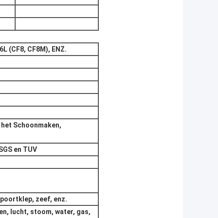
6L (CF8, CF8M), ENZ.
, het Schoonmaken,
r SGS en TUV
poortklep, zeef, enz.
n, lucht, stoom, water, gas,