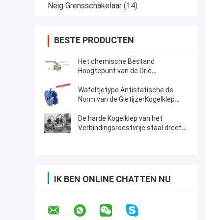
Neig Grensschakelaar
(14)
BESTE PRODUCTEN
Het chemische Bestand
Hoogtepunt van de Drie
StukKogelklep droeg Titanium of
Ss Materiaal
Wafeltjetype Antistatische de
Norm van de GietijzerKogelklep
DN50 1.6Mpa DIN
De harde Kogelklep van het
Verbindingsroestvrije staal dreef
Kogelklep Met veerwerking
IK BEN ONLINE CHATTEN NU