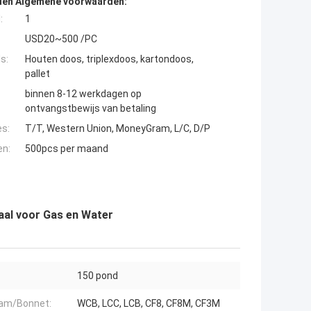
den Algemene voorwaarden:
:
1
USD20~500 /PC
s:
Houten doos, triplexdoos, kartondoos,
pallet
binnen 8-12 werkdagen op
ontvangstbewijs van betaling
es:
T/T, Western Union, MoneyGram, L/C, D/P
en:
500pcs per maand
taal voor Gas en Water
150 pond
am/Bonnet:
WCB, LCC, LCB, CF8, CF8M, CF3M