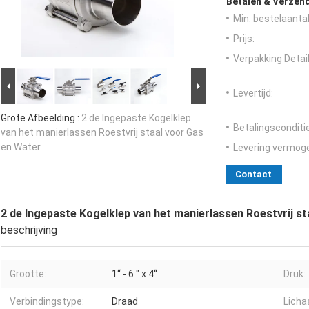
Betalen & Verzen
Min. bestelaantal
Prijs:
Verpakking Detail
Levertijd:
Grote Afbeelding :
2 de Ingepaste Kogelklep
Betalingsconditi
van het manierlassen Roestvrij staal voor Gas
en Water
Levering vermog
Contact
2 de Ingepaste Kogelklep van het manierlassen Roestvrij s
beschrijving
Grootte:
1“ - 6 " x 4“
Druk:
Verbindingstype:
Draad
Licha