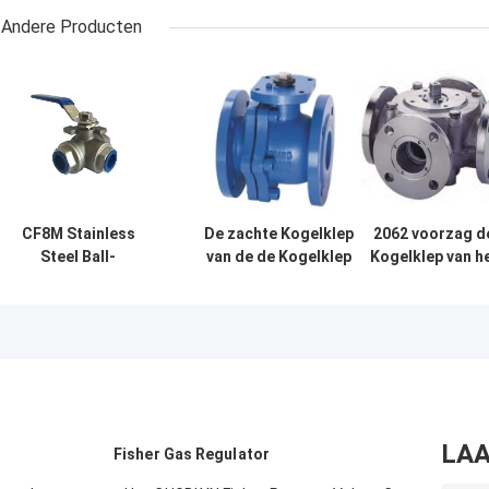
Andere Producten
CF8M Stainless
De zachte Kogelklep
2062 voorzag d
Steel Ball-
van de de Kogelklep
Kogelklep van h
Verminderde de
Flexibele Lekvrije
Typeroestvrije
Klep droeg 3
Datatransportbesturing
staal Beëindige
Manier 1000 psi
van het Verbindings
5 Manier van ee
met
Kneedbare Ijzer
flens150LB Dru
Draadverbinding
LAA
Fisher Gas Regulator