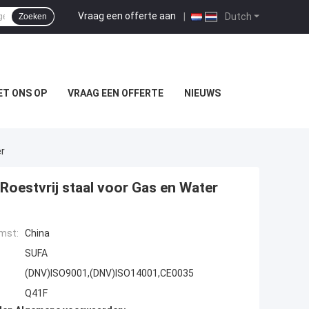
Vraag een offerte aan
|
Dutch
Zoeken
T ONS OP
VRAAG EEN OFFERTE
NIEUWS
er
Roestvrij staal voor Gas en Water
mst:
China
SUFA
(DNV)ISO9001,(DNV)ISO14001,CE0035
Q41F