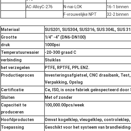
AC-AlloyC-276
N-nai-LOK
16-1 binnen
F-vrouwelijke NPT
32-2 binnen
Materiaal
SUS201, SUS304, SUS316, SUS 304L, SUS 31
Grootte
1/4“ -4“ (DN6-DN100)
druk
1000psi
Temperatuurwaaier
-20-300 graad C
verbinding
Stuiklas
het verzegelen
PTFE, RPTFE, PPL ENZ.
Productieproces
Investeringsafgietsel, CNC draaibank, Test
Verpakking, Opslag
Certificatie
Ce, ISO, is onze fabriek geïnspecteerd doo
Sluiten
Met of zonder
Capaciteit te
100,000.00pcs/week
produceren
Hoofdproducten
Omvat kogelklep, vleugelklep, controleklep, 
Toepassing
Geschikt voor het systeem van brandleidinge