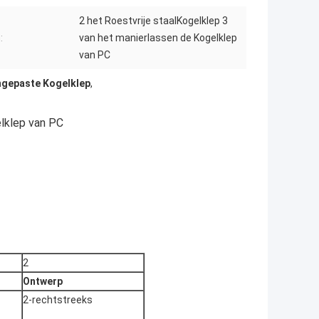
2 het Roestvrije staalKogelklep 3
:
van het manierlassen de Kogelklep
van PC
Ingepaste Kogelklep
,
elklep van PC
2
Ontwerp
2-rechtstreeks