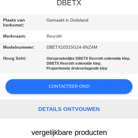
NEEM
DBETX
CONTACT
MET
Plaats van
Gemaakt in Duitsland
herkomst:
ONS
Merknaam:
Rexroth
OP
Modelnummer:
DBETX10315G24-8NZ4M
Hoog licht:
,
Oorspronkelijke DBETX Rexroth solenoïde klep
NIEUWS
,
DBETX Rexroth solenoïde klep
Proportionele drukverlagende klep
VRAAG
CONTACTEER ONS!
EEN
OFFERTE
DETAILS ONTVOUWEN
SITEMAP
vergelijkbare producten