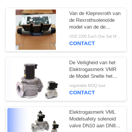
PRIVACYBELEID
Van de Kleprexroth van
de Rexrothsolenoïde
model van de de
Controleklep 3DREP6C
USD 2200 Each One Set MOQ:2sets
het Richting
CONTACT
De Veiligheid van het
Elektrogasmerk VMR
de Model Snelle het
Openen Rexroth
negotiable MOQ:1set
Legering van het het
CONTACT
Stadiumaluminium van
de Solenoïdeklep Enige
Elektrogasmerk VML
Modelsafety solenoid
valve DN10 aan DN80-