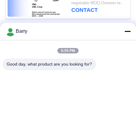
Grootte
negotiable MOQ:Overeen te komen
CONTACT
Barry
populaire categorieën
Alle
5:55 PM
Gasdrukregelaar
Fisher Gas Regulator
Good day, what product are you looking for?
Differentiële
DSC-Stoomval
Drukzender
Roestvrij
de klep van de
staalKogelklep
waterpoort
de klep van de
watervleugelklep
roestvrij staalbol