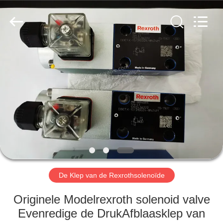
Automation
Equipment
Co.,
Ltd..
All
Rights
Reserved.
HUIS
PRODUCTEN
OVER
ONS
FABRIEKSTOCHT
De Klep van de Rexrothsolenoïde
KWALITEITSCONTROLE
Originele Modelrexroth solenoid valve
Evenredige de DrukAfblaasklep van