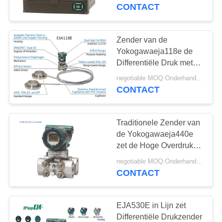
NEEM
Japan met Cf. Kaart
CONTACT
CONTACT
MET
Zender van de
17
ONS
Yokogawaeja118e de
Differentiële
Differentiële Druk met
OP
Verre
Drukzender
negotiable MOQ:Onderhandeling
Diafragmaverbindingen
CONTACT
NIEUWS
Traditionele Zender van
VRAAG
de Yokogawaeja440e
EEN
zet de Hoge Overdruk
15
Type op
OFFERTE
negotiable MOQ:Onderhandeling
CONTACT
DSC-Stoomval
SITEMAP
EJA530E in Lijn zet
Differentiële Drukzender