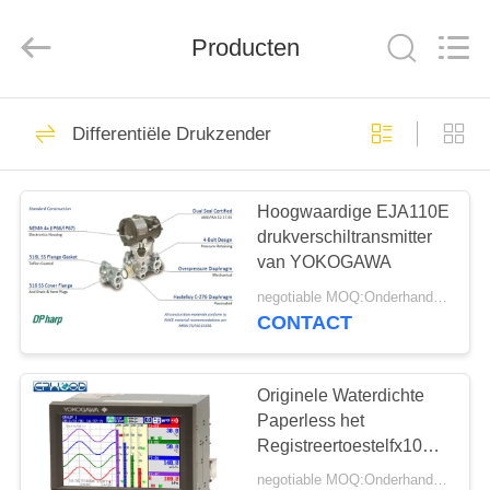
Automation
Equipment
Co.,
Producten
Ltd..
All
Rights
Reserved.
HUIS
23
Differentiële Drukzender
Gasdrukregelaar
PRODUCTEN
Hoogwaardige EJA110E
drukverschiltransmitter
OVER
van YOKOGAWA
ONS
negotiable MOQ:Onderhandeling
CONTACT
44
FABRIEKSTOCHT
Fisher Gas
Originele Waterdichte
KWALITEITSCONTROLE
Paperless het
Regulator
Registreertoestelfx1000
Reeks van Yokogawa
negotiable MOQ:Onderhandeling