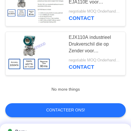
EJA110E voor
5
Niveaumeting
negotiable MOQ:Onderhandeling
pneumatische in
CONTACT
werking gestelde
EJX110A industrieel
klep
Drukverschil die op
Zender voor
Niveaumeting wijzen
negotiable MOQ:Onderhandeling
CONTACT
4
Digitaal
Klepinstelmechanisme
No more things
CONTACTEER ONS!
14