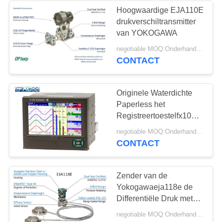
Hoogwaardige EJA110E
drukverschiltransmitter
8
van YOKOGAWA
de klep van de
negotiable MOQ:Onderhandeling
CONTACT
roestvrij staalbol
Originele Waterdichte
Paperless het
Registreertoestelfx1000
Reeks van Yokogawa
17
negotiable MOQ:Onderhandeling
Japan met Cf. Kaart
CONTACT
watervleugelklep
Zender van de
Yokogawaeja118e de
Differentiële Druk met
Verre
negotiable MOQ:Onderhandeling
Diafragmaverbindingen