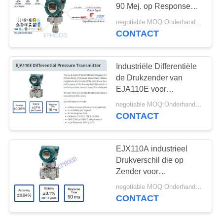
PRIVACYBELEID
90 Mej. op Response
Time
negotiable MOQ:Onderhandeling
CONTACT
25
Roestvrij
Industriële Differentiële
staalKogelklep
de Drukzender van
EJA110E voor
Niveaumeting
negotiable MOQ:Onderhandeling
CONTACT
18
EJX110A industrieel
de klep van de
Drukverschil die op
Zender voor
waterpoort
Niveaumeting wijzen
negotiable MOQ:Onderhandeling
CONTACT