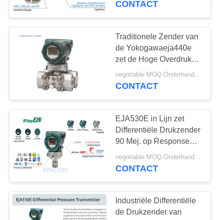
CONTACT
8
De klep van de
Traditionele Zender van
de Yokogawaeja440e
roestvrij
zet de Hoge Overdruk
Type op
staalcontrole
negotiable MOQ:Onderhandeling
CONTACT
EJA530E in Lijn zet
9
Differentiële Drukzender
Elektrische Motor In
90 Mej. op Response
Time
werking gestelde
negotiable MOQ:Onderhandeling
CONTACT
Klep
Industriële Differentiële
de Drukzender van