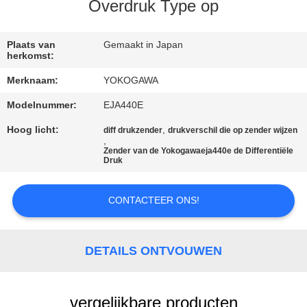
NEEM
Overdruk Type op
CONTACT
MET
Plaats van
Gemaakt in Japan
herkomst:
ONS
Merknaam:
YOKOGAWA
OP
Modelnummer:
EJA440E
Hoog licht:
,
diff drukzender
drukverschil die op zender wijzen
NIEUWS
,
Zender van de Yokogawaeja440e de Differentiële
Druk
VRAAG
EEN
CONTACTEER ONS!
OFFERTE
DETAILS ONTVOUWEN
SITEMAP
vergelijkbare producten