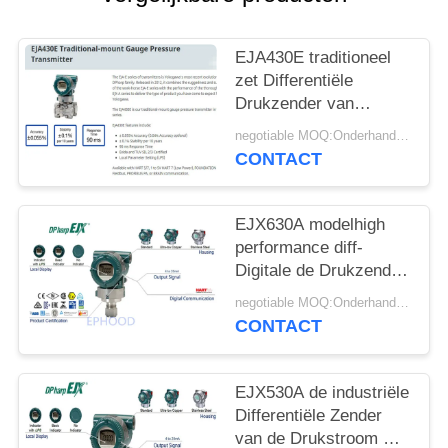
PRIVACYBELEID
EJA430E traditioneel
zet Differentiële
Drukzender van
Origineel Japan op
negotiable MOQ:Onderhandeling
CONTACT
EJX630A modelhigh
performance diff-
Digitale de Drukzender
van de Drukzender
negotiable MOQ:Onderhandeling
CONTACT
EJX530A de industriële
Differentiële Zender
van de Drukstroom met