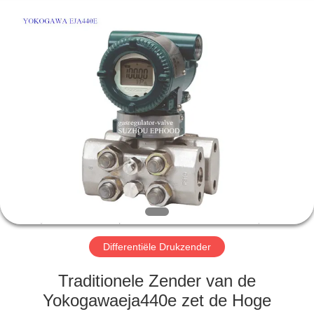
Automation
Equipment
Co.,
Ltd..
All
Rights
Reserved.
HUIS
PRODUCTEN
OVER
ONS
FABRIEKSTOCHT
Differentiële Drukzender
KWALITEITSCONTROLE
Traditionele Zender van de
Yokogawaeja440e zet de Hoge