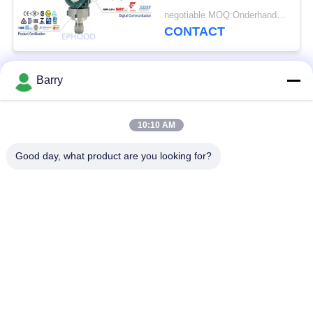
Nauwkeurige Meting
negotiable MOQ:Onderhandeling
CONTACT
Barry
populaire categorieën
Alle
10:10 AM
Gasdrukregelaar
Fisher Gas Regulator
Good day, what product are you looking for?
Differentiële
DSC-Stoomval
Drukzender
Roestvrij
de klep van de
staalKogelklep
waterpoort
de klep van de
watervleugelklep
roestvrij staalbol