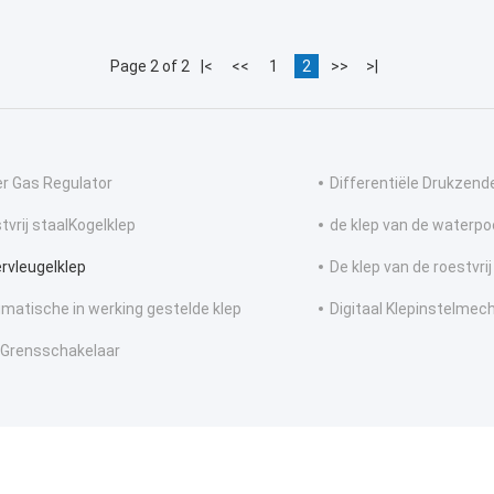
Page 2 of 2
|<
<<
1
2
>>
>|
er Gas Regulator
Differentiële Drukzend
tvrij staalKogelklep
de klep van de waterpo
rvleugelklep
De klep van de roestvri
matische in werking gestelde klep
Digitaal Klepinstelme
 Grensschakelaar