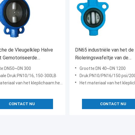
he de Vleugelklep Halve
DN65 industriële van het de
t Gemotoriseerde
Rioleringswafeltje van de
klep van het
WaterVleugelklep de
te:DN50~DN 300
Grootte:DN 40~DN 1200
kingswater
StijlVleugelklep
ale Druk:PN10/16, 150-300LB
Druk:PN10/PN16/150 psi/200
 kleplichaam:het materiaal van het kleplichaam]: gietijzer, kneedbaar ijzer, koolstofstaal, roestvrij staal, enz.
Het materiaal van het kleplichaam:[het materiaal van het kleplichaam]: gietijzer, kneedbaar ijzer, koolst
CONTACT NU
CONTACT NU