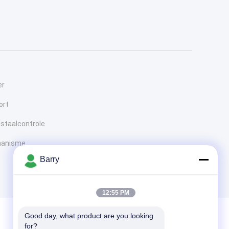
er
ort
j staalcontrole
chanisme
Barry
12:55 PM
Good day, what product are you looking 
for?