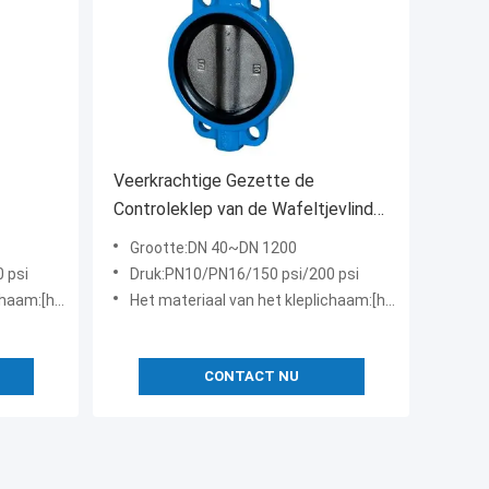
Veerkrachtige Gezette de
Controleklep van de Wafeltjevlinder
en558-1 Reeks face to face
Grootte:DN 40~DN 1200
 psi
Druk:PN10/PN16/150 psi/200 psi
ofstaal, roestvrij staal, enz
Het materiaal van het kleplichaam:[het materiaal van het kleplichaam]: gietijzer, kneedbaar ijzer, koolstofstaal, roestvrij staal, enz
CONTACT NU