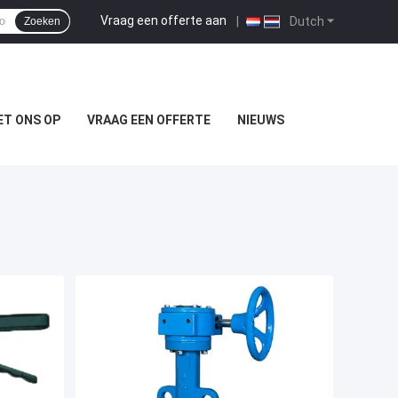
Vraag een offerte aan
|
Dutch
Zoeken
T ONS OP
VRAAG EEN OFFERTE
NIEUWS