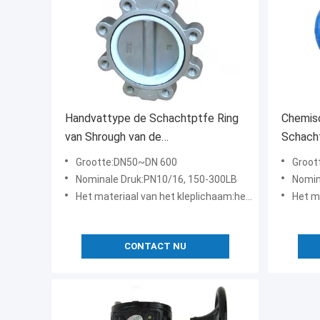
Handvattype de Schachtptfe Ring
Chemisc
van Shrough van de
Schach
WaterVleugelklep zonder Speld
Vleugel
Grootte:DN50~DN 600
Groot
Verwer
Nominale Druk:PN10/16, 150-300LB
Nomin
Het materiaal van het kleplichaam:het materiaal van het kleplichaam]: gietijzer, kneedbaar ijzer, koolstofstaal, roestvrij staal, enz.
Het materiaal van het
CONTACT NU