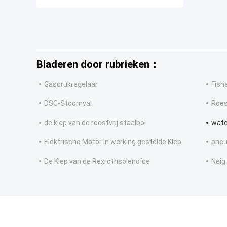
Bladeren door rubrieken：
Gasdrukregelaar
Fish
DSC-Stoomval
Roes
de klep van de roestvrij staalbol
wate
Elektrische Motor In werking gestelde Klep
pneu
De Klep van de Rexrothsolenoïde
Neig