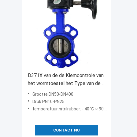
D371X van de de Klemcontrole van
het wormtoestel het Type van de
Klepvlinder Eenvoudige Compacte
Grootte:DN50-DN400
Structuur
Druk:PN10-PN25
temperatuur:nitrilrubber: - 40 ℃ ~ 90 ℃ fluorrubber: - 20 ℃ ~ 200 ℃
CONTACT NU