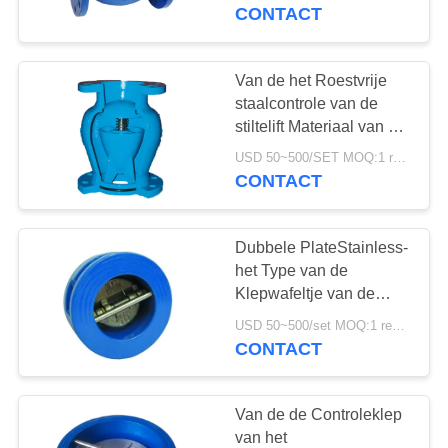
NEEM
veerwerking
CONTACT
CONTACT
MET
Van de het Roestvrije
ONS
staalcontrole van de
stiltelift Materiaal van het
OP
de Klep het
USD 50~500/SET MOQ:1 reeks
Veerkrachtige Gezette
CONTACT
NIEUWS
WCB Lichaam
Dubbele PlateStainless-
VRAAG
het Type van de
EEN
Klepwafeltje van de
Staalcontrole
OFFERTE
USD 50~500/set MOQ:1 reeks
Flensverbinding
CONTACT
SITEMAP
Van de de Controleklep
van het