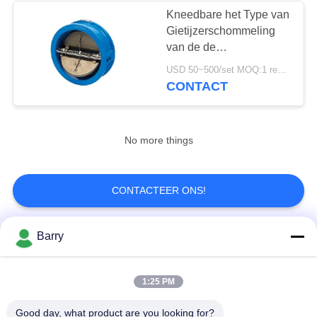
Kneedbare het Type van
Gietijzerschommeling
van de de
Veiligheidsverrichting
USD 50~500/set MOQ:1 reeks
van de Controleklep de
CONTACT
Interferentieweerstand
No more things
CONTACTEER ONS!
Barry
populaire categorieën
Alle
1:25 PM
Gasdrukregelaar
Fisher Gas Regulator
Good day, what product are you looking for?