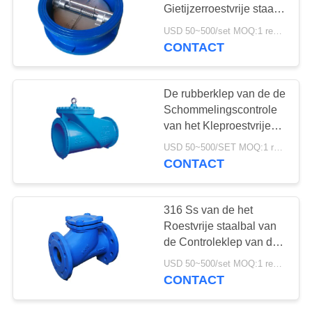
PRIVACYBELEID
Gietijzerroestvrije staal
van de de
USD 50~500/set MOQ:1 reeks
Vlinderschommeling van
CONTACT
Seat Rubber de
Controleklep
De rubberklep van de de
Schommelingscontrole
van het Kleproestvrije
staal voor Water en
USD 50~500/SET MOQ:1 reeks
Oliedamp
CONTACT
316 Ss van de het
Roestvrije staalbal van
de Controleklep van de
de Controleklep van het
USD 50~500/set MOQ:1 reeks
de Tegendrukbehoud
CONTACT
Schommelingstype