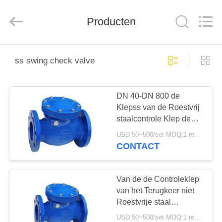
Automation
Equipment
Co.,
Producten
Ltd..
All
Rights
Reserved.
HUIS
ss swing check valve
PRODUCTEN
DN 40-DN 800 de
Klepss van de Roestvrij
OVER
staalcontrole Klep de
ONS
Van aangezicht tot
USD 50~500/set MOQ:1 reeks
aangezicht van de
CONTACT
Schommelingscontrole
FABRIEKSTOCHT
Van de de Controleklep
KWALITEITSCONTROLE
van het Terugkeer niet
Roestvrije staal
Middelgrote Druk de Met
USD 50~500/set MOQ:1 reeks