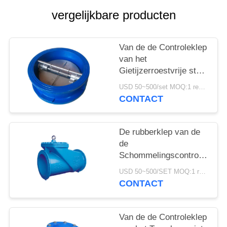
PRIVACYBELEID
vergelijkbare producten
Van de de Controleklep
van het
Gietijzerroestvrije staal
van de de
USD 50~500/set MOQ:1 reeks
Vlinderschommeling
CONTACT
van Seat Rubber de
Controleklep
De rubberklep van de
de
Schommelingscontrole
van het Kleproestvrije
USD 50~500/SET MOQ:1 reeks
staal voor Water en
CONTACT
Oliedamp
Van de de Controleklep