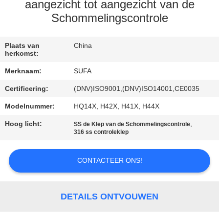
NEEM
aangezicht tot aangezicht van de
CONTACT
Schommelingscontrole
MET
Plaats van
China
ONS
herkomst:
OP
Merknaam:
SUFA
Certificering:
(DNV)ISO9001,(DNV)ISO14001,CE0035
NIEUWS
Modelnummer:
HQ14X, H42X, H41X, H44X
Hoog licht:
,
VRAAG
SS de Klep van de Schommelingscontrole
316 ss controleklep
EEN
OFFERTE
CONTACTEER ONS!
SITEMAP
DETAILS ONTVOUWEN