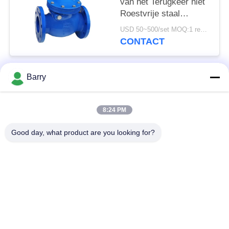
van het Terugkeer niet
Roestvrije staal
Middelgrote Druk de
USD 50~500/set MOQ:1 reeks
Met veerwerking
CONTACT
Barry
populaire categorieën
Alle
8:24 PM
Gasdrukregelaar
Fisher Gas Regulator
Good day, what product are you looking for?
Differentiële
DSC-Stoomval
Drukzender
Roestvrij
de klep van de
staalKogelklep
waterpoort