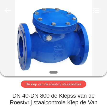
Automation
Equipment
Co.,
Ltd..
All
Rights
Reserved.
HUIS
PRODUCTEN
OVER
ONS
FABRIEKSTOCHT
De klep van de roestvrij staalcontrole
KWALITEITSCONTROLE
DN 40-DN 800 de Klepss van de
Roestvrij staalcontrole Klep de Van